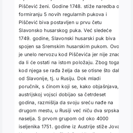
Piščević ženi. Godine 1748. stiže naredba o
formiranju 5 novih regularnih pukova i
Piščević biva postavljen u prvu četu
Slavonsko husarskog puka. Već sledeće
1749. godine, Slavonski husarski puk biva
spojen sa Sremskim husarskim pukom. Ovo
je unelo nervozu kod Piščevića jer nije znao
da li će ostati na istom položaju. Zbog toga,
kod njega se rađa želja da se otisne što dalje
od Slavonije, tj. u Rusiju. Dok mladi
poručnik, s činom koji se, kako objašnjava, u
austrijskoj vojsci dobijao sa četrdeset
godina, razmišlja da svoju sreću nađe na
drugom mestu, u Rusiji već niču dva srpska
naselja. S prvom grupom od oko 4000
iseljenika 1751. godine iz Austrije stiže Jovan