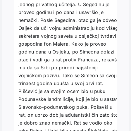
jednog privatnog učitelja. U Segedinu je
proveo godinu i po dana i usavršio je
nemački. Posle Segedina, otac ga je odveo u
Osijek da uči vojnu administraciju kod višeg
sekretara vojnog saveta u osiječkoj tvrđavi
gospodina fon Malera. Kako je proveo
godinu dana u Osijeku, po Simeona dolazi
otac i vodi ga u rat protiv Francuza, rekavši
mu da su Srbi po prirodi najskloniji
vojničkom pozivu. Tako se Simeon sa svojih
trinaest godina upušta u svoj prvi rat.
Piščević je sa svojim ocem bio u puku
Podunavske landmilicije, koji je bio u sastavu
Slavonsko-podunavskog puka. Pošavši u
rat, on ubrzo dobija ađutantstki čin zato što
je dobro znao nemački. Rat se vodio oko
reke Rajne. U bici blizu mesta Štukštatu, otac