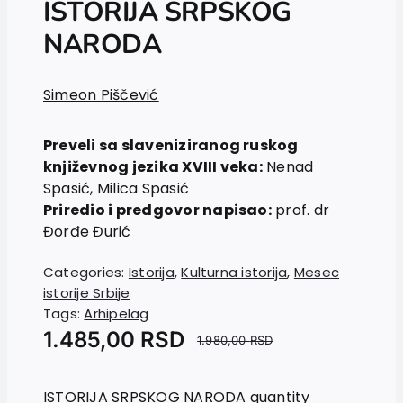
ISTORIJA SRPSKOG
News
NARODA
EU PROJECTS
Contact
Simeon Piščević
Preveli sa slaveniziranog ruskog
književnog jezika XVIII veka:
Nenad
Spasić, Milica Spasić
Priredio i predgovor napisao:
prof. dr
Đorđe Đurić
Categories:
Istorija
,
Kulturna istorija
,
Mesec
istorije Srbije
Tags:
Arhipelag
1.485,00
RSD
1.980,00
RSD
ISTORIJA SRPSKOG NARODA quantity