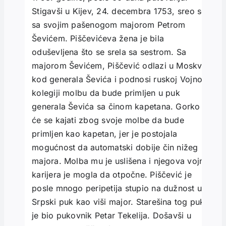
Stigavši u Kijev, 24. decembra 1753, sreo se
sa svojim pašenogom majorom Petrom
Ševićem. Piščevićeva žena je bila
oduševljena što se srela sa sestrom. Sa
majorom Ševićem, Piščević odlazi u Moskvu
kod generala Ševića i podnosi ruskoj Vojnoj
kolegiji molbu da bude primljen u puk
generala Ševića sa činom kapetana. Gorko
će se kajati zbog svoje molbe da bude
primljen kao kapetan, jer je postojala
mogućnost da automatski dobije čin nižeg
majora. Molba mu je uslišena i njegova vojna
karijera je mogla da otpočne. Piščević je
posle mnogo peripetija stupio na dužnost u
Srpski puk kao viši major. Starešina tog puka
je bio pukovnik Petar Tekelija. Došavši u