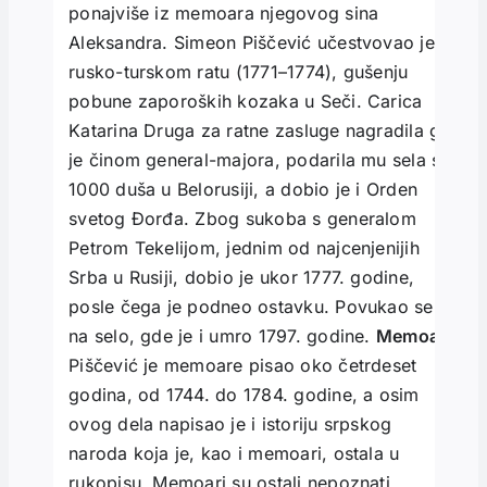
ponajviše iz memoara njegovog sina
Aleksandra. Simeon Piščević učestvovao je u
rusko-turskom ratu (1771–1774), gušenju
pobune zaporoških kozaka u Seči. Carica
Katarina Druga za ratne zasluge nagradila ga
je činom general-majora, podarila mu sela s
1000 duša u Belorusiji, a dobio je i Orden
svetog Đorđa. Zbog sukoba s generalom
Petrom Tekelijom, jednim od najcenjenijih
Srba u Rusiji, dobio je ukor 1777. godine,
posle čega je podneo ostavku. Povukao se
na selo, gde je i umro 1797. godine.
Memoari
Piščević je memoare pisao oko četrdeset
godina, od 1744. do 1784. godine, a osim
ovog dela napisao je i istoriju srpskog
naroda koja je, kao i memoari, ostala u
rukopisu. Memoari su ostali nepoznati