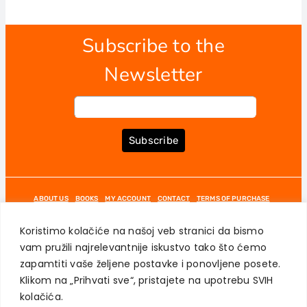
Subscribe to the
Newsletter
Subscribe
ABOUT US
BOOKS
MY ACCOUNT
CONTACT
TERMS OF PURCHASE
USER PRIVACY PROTECTION
Koristimo kolačiće na našoj veb stranici da bismo
vam pružili najrelevantnije iskustvo tako što ćemo
zapamtiti vaše željene postavke i ponovljene posete.
Klikom na „Prihvati sve“, pristajete na upotrebu SVIH
AKADEMSKA KNJIGA © 2023
kolačića.