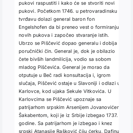
pukovi raspustiti i kako će se stvoriti novi
pukovi. Početkom 1746. u petrovaradinsku
tvrđavu dolazi general baron fon
Engelshofen da bi preneo vest o formiranju
novih pukova i započeo stvaranje istih.
Ubrzo se Piščević dopao generalu i dobija
poručnički čin. General je, dok je obilazio
čete bivših landmilicija, vodio sa sobom
mladog Piščevića. General je morao da
otputuje u Beč radi konsultacija i, igrom
slučaja, Piščević ostaje u Slavoniji i odlazi u
Karlovce, kod ujaka Sekule Vitkovića. U
Karlovcima se Piščević upoznaje sa
patrijarhom srpskim Arsenijem Jovanovićem
Šakabentom, koji je iz Srbije izbegao 1737.
godine. Sa patrijarhom je izbegao i knez
srpski Atanasije Rašković čiju ćerku, Dafinu,