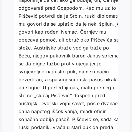
napominje da će, ako ga odbije, on, Černjev,
odgovarati pred Gospodom. Kad mu uz to
Piščević potvrdi da je Srbin, ruski diplomata
mu govori da se uplašio da je neki špijun, jer
govori kao rođeni Nemac. Černjev mu
obećava pomoć, ali obruč oko Piščevića se
steže. Austrijske straže već ga traže po
Beču, njegov pukovnik baron Janus sprema
se da digne tužbu protiv njega jer je
svojevoljno napustio puk, na neki način
dezertirao, a spasonosni ruski pasoš nikako
da stigne. U poslednji čas, malo pre nego
što će „slučaj Piščević” dospeti i pred
austrijski Dvorski vojni savet, posle dvanaest
dana napetog iščekivanja, mladi oficir
konačno dobija pasoš. Piščević se, sada kao
ruski podanik, vraća u stari puk da preda