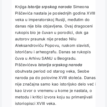
Knjiga
Istorija srpskog naroda
Simeona
Piščevića nastala je poslednjih godina XVIII
veka u imperatorskoj Rusiji, međutim do
danas nije bila objavljena. Ovaj dragoceni
rukopis bio je čuvan u porodici, dok ga
autorov praunuk nije predao Nilu
Aleksandroviču Popovu, ruskom slavisti,
istoričaru i arheografu. Danas se rukopis
čuva u Arhivu SANU u Beogradu.
Piščevićeva
Istorija srpskog naroda
obuhvata period od starog veka, Seobe
naroda pa do polovine XVIII stoleća. Danas
nije značajna samo kao istorijsko delo već i
kao izvor o vremenu u kome je nastala, o
metodu i kritici izvora koju su primenjivali
istoriopisci XVIII veka.