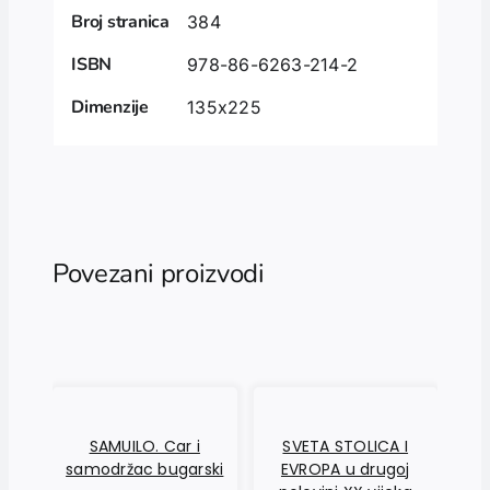
Broj stranica
384
ISBN
978-86-6263-214-2
Dimenzije
135x225
Povezani proizvodi
SAMUILO. Car i
SVETA STOLICA I
samodržac bugarski
EVROPA u drugoj
JUG