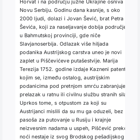
Horvat i na području južne Ukrajine osniva
Novu Serbiju. Godinu dana kasnije, s oko
2000 ljudi, dolazi i Jovan Šević, brat Petra
Ševića, koji za naseljavanje dobija područje
u Bahmutskoj provinciji, gde niče
Slavjanoserbija. Odlazak više hiljada
podanika Austrijskog carstva uneo je novi
zaplet u Piščevićeve putašestvije. Marija
Terezija 1752. godine izdaje Kazneni patent
kojim se, između ostalog, austrijskim
podanicima pod pretnjom smrću zabranjuje
prelazak u ratnu ili civilnu službu stranih sila.
Uprkos tome, s otpustom za koji su
Austrijanci mislili da su mu ga oduzeli, bez
pasoša za putovanje u Rusiju i krajnje
neizvesnim nadama u uspeh, Piščević preko
noći nestaje iz svog Brodskog pešadijskog