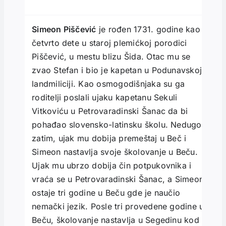
Simeon Piščević
je rođen 1731. godine kao
četvrto dete u staroj plemićkoj porodici
Piščević, u mestu blizu Šida. Otac mu se
zvao Stefan i bio je kapetan u Podunavskoj
landmiliciji. Kao osmogodišnjaka su ga
roditelji poslali ujaku kapetanu Sekuli
Vitkoviću u Petrovaradinski Šanac da bi
pohađao slovensko-latinsku školu. Nedugo
zatim, ujak mu dobija premeštaj u Beč i
Simeon nastavlja svoje školovanje u Beču.
Ujak mu ubrzo dobija čin potpukovnika i
vraća se u Petrovaradinski Šanac, a Simeon
ostaje tri godine u Beču gde je naučio
nemački jezik. Posle tri provedene godine u
Beču, školovanje nastavlja u Segedinu kod