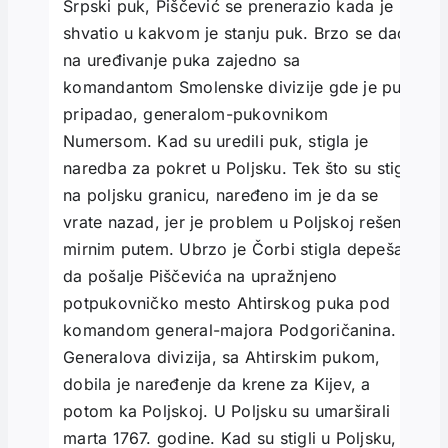
Srpski puk, Piščević se prenerazio kada je
shvatio u kakvom je stanju puk. Brzo se dao
na uređivanje puka zajedno sa
komandantom Smolenske divizije gde je puk
pripadao, generalom-pukovnikom
Numersom. Kad su uredili puk, stigla je
naredba za pokret u Poljsku. Tek što su stigli
na poljsku granicu, naređeno im je da se
vrate nazad, jer je problem u Poljskoj rešen
mirnim putem. Ubrzo je Čorbi stigla depeša
da pošalje Piščevića na upražnjeno
potpukovničko mesto Ahtirskog puka pod
komandom general-majora Podgoričanina.
Generalova divizija, sa Ahtirskim pukom,
dobila je naređenje da krene za Kijev, a
potom ka Poljskoj. U Poljsku su umarširali
marta 1767. godine. Kad su stigli u Poljsku,