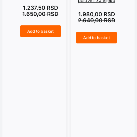
polovini XX vijeka
g
1.237,50
RSD
1.650,00
RSD
1.980,00
RSD
2.640,00
RSD
Add to basket
SAMUILO. Car i samodržac bugarski quantity
Add to basket
SVETA STOLICA I EVROPA u drugoj polovini XX vijeka quantity
USPOMENA NA JUGOSLAVIJU. Ogledala grada i druga lica quantity