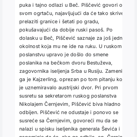
puka i tajno odlazi u Beč. Piščević govori o
svom ogrtaču, najavljujući da će tako skriven
prelaziti granice i šetati po gradu,
pokušavajući da dobije ruski pasoš. Po
dolasku u Beč, Piščević saznaje za još jednu
okolnost koja mu ne ide na ruku. U ruskom
poslanstvu upravo je došlo do smene
poslanika na bečkom dvoru Bestuževa,
zagovornika iseljenja Srba u Rusiju. Zamenio
ga je Kajzerling, oprezan po tom pitanju koje
je uznemiravalo austrijski dvor. Pri prvom
susretu sa sekretarom ruskog poslanstva
Nikolajem Černjevim, Piščević biva hladno
odbijen. Piščević ne odustaje i ponovo se
susreće sa Černjevim, govoreći mu da se
nalazi u spisku iseljenika generala Ševića i