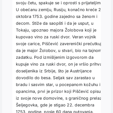
svoju četu, spakuje se i oprosti s prijateljima.
U obećanu zemlju, Rusiju, konačno kreće 24.
oktobra 1753. godine zajedno sa ženom i
decom. Stiže da saopšti i da je usput, u
Tokaju, upoznao majora Žolobova koji je
kupovao vino za ruski dvor. Veran vojnik
svoje carice, Piščević zaverenički prećutkuje
da je major Žolobov, u stvari, bio na tajnom
zadatku. Pod izmišljenim izgovorom da
kupuje vino za ruski dvor, on je vršio prihvat
doseljenika iz Srbije, što je Austrijance
dovodilo do besa. Seljak sav zarastao u
bradu i sasvim star, u pocepanom kožuhu i s
opancima, prvi je prizor koji Piščević opisuje
iz svoje nove domovine, s graničnog prelaza
Šeljegovka, gde je stigao 22. decembra
1753. godine, posle 60 dana putovanja.