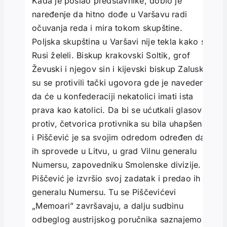
Kada je poslao predstavnike, dobio je
naređenje da hitno dođe u Varšavu radi
očuvanja reda i mira tokom skupštine.
Poljska skupština u Varšavi nije tekla kako su
Rusi želeli. Biskup krakovski Soltik, grof
Ževuski i njegov sin i kijevski biskup Zaluski
su se protivili tački ugovora gde je navedeno
da će u konfederaciji nekatolici imati ista
prava kao katolici. Da bi se ućutkali glasovi
protiv, četvorica protivnika su bila uhapšena
i Piščević je sa svojim odredom određen da
ih sprovede u Litvu, u grad Vilnu generalu
Numersu, zapovedniku Smolenske divizije.
Piščević je izvršio svoj zadatak i predao ih
generalu Numersu. Tu se Piščevićevi
„Memoari” završavaju, a dalju sudbinu
odbeglog austrijskog poručnika saznajemo