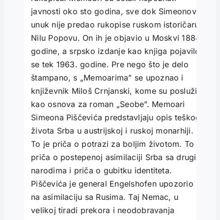
javnosti oko sto godina, sve dok Simeonov
unuk nije predao rukopise ruskom istoričaru
Nilu Popovu. On ih je objavio u Moskvi 1884.
godine, a srpsko izdanje kao knjiga pojavilo
se tek 1963. godine. Pre nego što je delo
štampano, s „Memoarima” se upoznao i
književnik Miloš Crnjanski, kome su poslužili
kao osnova za roman „Seobe”. Memoari
Simeona Piščevića predstavljaju opis teškog
života Srba u austrijskoj i ruskoj monarhiji.
To je priča o potrazi za boljim životom. To je
priča o postepenoj asimilaciji Srba sa drugim
narodima i priča o gubitku identiteta.
Piščevića je general Engelshofen upozorio
na asimilaciju sa Rusima. Taj Nemac, u
velikoj tiradi prekora i neodobravanja