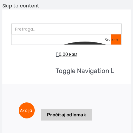
Skip to content
Search
0,00 RSD
Toggle Navigation
Home
About us
Books
In preparation
Akcija!
Pročitaj odlomak
Sale
Authors