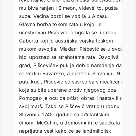
mu biva ranjen i Simeon, videvši to, pušta
suze. Većina borbi se vodila u Alzasu.
Glavna borba tokom rata u kojoj je
učestvovao Piščević, odigrala se u gradu
Cabertu koji je austrijska vojska teškom
mukom osvojila. Mlađani Piščević se u ovoj
bici upoznao sa strahotama rata. Osvojivši
grad, Piščevićev puk je dobio naređenje da
se vrati u Bavarsku, a odatle u Slavoniju. Na
putu kući, Piščević se susreo sa smicalicama
koje su bile uperene protiv njegovog oca.
Pomogao je ocu da očisti obraz i nastavili su
svoj marš. Tako se Piščević vratio u rodnu
Slavoniju 1745. godine sa ađutantskim
činom. Međutim, u domovini ih je sačekala
neprijatna vest kako će se landmilicijski