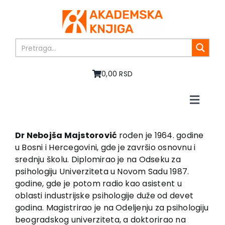
Skip
to
content
0,00 RSD
Toggle
Naviga
Home
About us
Dr Nebojša Majstorović
rođen je 1964. godine
u Bosni i Hercegovini, gde je završio osnovnu i
Books
srednju školu. Diplomirao je na Odseku za
In preparation
psihologiju Univerziteta u Novom Sadu 1987.
Sale
godine, gde je potom radio kao asistent u
oblasti industrijske psihologije duže od devet
Authors
godina. Magistrirao je na Odeljenju za psihologiju
News
beogradskog univerziteta, a doktorirao na