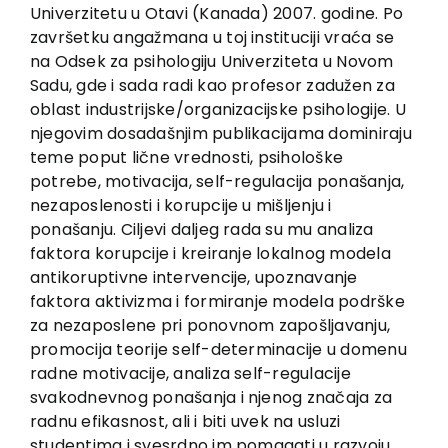
EU PROJECTS
Univerzitetu u Otavi (Kanada) 2007. godine. Po
završetku angažmana u toj instituciji vraća se
Contact
na Odsek za psihologiju Univerziteta u Novom
Sadu, gde i sada radi kao profesor zadužen za
oblast industrijske/organizacijske psihologije. U
njegovim dosadašnjim publikacijama dominiraju
teme poput lične vrednosti, psihološke
potrebe, motivacija, self-regulacija ponašanja,
nezaposlenosti i korupcije u mišljenju i
ponašanju. Ciljevi daljeg rada su mu analiza
faktora korupcije i kreiranje lokalnog modela
antikoruptivne intervencije, upoznavanje
faktora aktivizma i formiranje modela podrške
za nezaposlene pri ponovnom zapošljavanju,
promocija teorije self-determinacije u domenu
radne motivacije, analiza self-regulacije
svakodnevnog ponašanja i njenog značaja za
radnu efikasnost, ali i biti uvek na usluzi
studentima i svesrdno im pomagati u razvoju