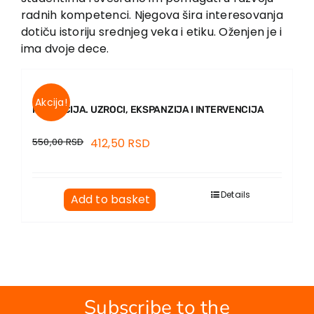
radnih kompetenci. Njegova šira interesovanja
dotiču istoriju srednjeg veka i etiku. Oženjen je i
ima dvoje dece.
Akcija!
KORUPCIJA. UZROCI, EKSPANZIJA I INTERVENCIJA
550,00
RSD
412,50
RSD
Details
Add to basket
Subscribe to the