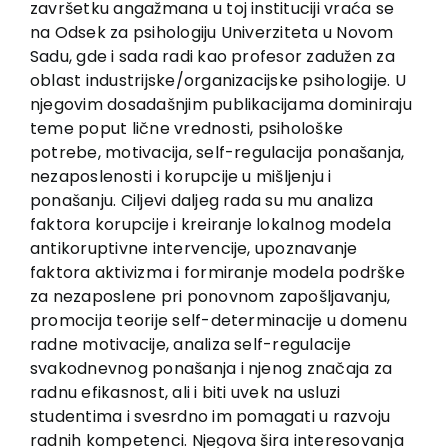
završetku angažmana u toj instituciji vraća se
Contact
na Odsek za psihologiju Univerziteta u Novom
Sadu, gde i sada radi kao profesor zadužen za
oblast industrijske/organizacijske psihologije. U
njegovim dosadašnjim publikacijama dominiraju
teme poput lične vrednosti, psihološke
potrebe, motivacija, self-regulacija ponašanja,
nezaposlenosti i korupcije u mišljenju i
ponašanju. Ciljevi daljeg rada su mu analiza
faktora korupcije i kreiranje lokalnog modela
antikoruptivne intervencije, upoznavanje
faktora aktivizma i formiranje modela podrške
za nezaposlene pri ponovnom zapošljavanju,
promocija teorije self-determinacije u domenu
radne motivacije, analiza self-regulacije
svakodnevnog ponašanja i njenog značaja za
radnu efikasnost, ali i biti uvek na usluzi
studentima i svesrdno im pomagati u razvoju
radnih kompetenci. Njegova šira interesovanja