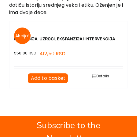
dotiču istoriju srednjeg veka i etiku. Oženjen je i
ima dvoje dece.
Akcija!
KORUPCIJA. UZROCI, EKSPANZIJA I INTERVENCIJA
550,00
RSD
412,50
RSD
Details
Add to basket
Subscribe to the