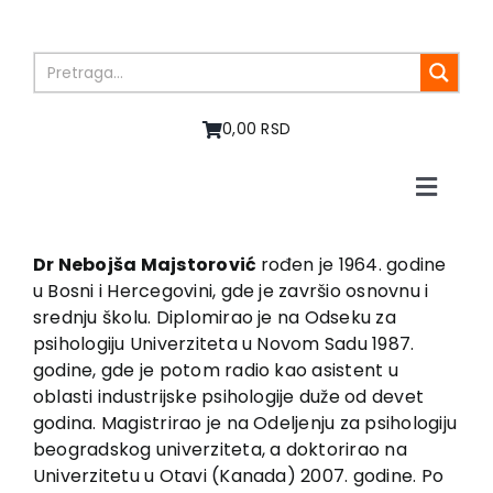
Skip
to
content
0,00 RSD
Toggle
Naviga
Home
About us
Dr Nebojša Majstorović
rođen je 1964. godine
u Bosni i Hercegovini, gde je završio osnovnu i
Books
srednju školu. Diplomirao je na Odseku za
In preparation
psihologiju Univerziteta u Novom Sadu 1987.
Sale
godine, gde je potom radio kao asistent u
oblasti industrijske psihologije duže od devet
Authors
godina. Magistrirao je na Odeljenju za psihologiju
News
beogradskog univerziteta, a doktorirao na
EU PROJECTS
Univerzitetu u Otavi (Kanada) 2007. godine. Po