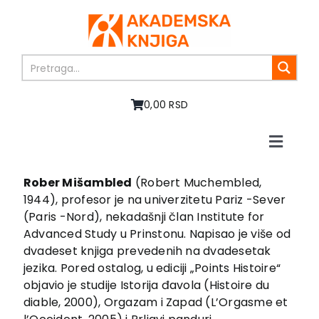
Skip
to
content
0,00 RSD
Toggle
Naviga
Početna
Rober Mišambled
(Robert Muchembled,
O nama
1944), profesor je na univerzitetu Pariz -Sever
Knjige
(Paris -Nord), nekadašnji član Institute for
Advanced Study u Prinstonu. Napisao je više od
U pripremi
dvadeset knjiga prevedenih na dvadesetak
Akcija
jezika. Pored ostalog, u ediciji „Points Histoire“
Autori
objavio je studije Istorija đavola (Histoire du
Vesti
diable, 2000), Orgazam i Zapad (L’Orgasme et