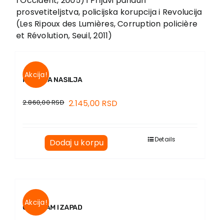
l’Occident, 2005) i Prljavi panduri
EU PROJEKTI
prosvetiteljstva, policijska korupcija i Revolucija
Kontakt
(Les Ripoux des Lumières, Corruption policière
et Révolution, Seuil, 2011)
Akcija!
ISTORIJA NASILJA
2.860,00
RSD
2.145,00
RSD
Details
Dodaj u korpu
Akcija!
ORGAZAM I ZAPAD