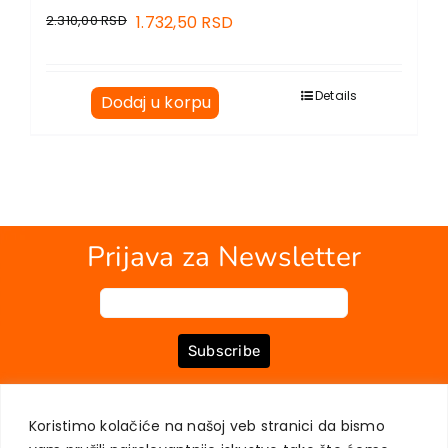
2.310,00
RSD
1.732,50
RSD
Details
Dodaj u korpu
Prijava za Newsletter
Subscribe
Koristimo kolačiće na našoj veb stranici da bismo
O NAMA
KNJIGE
MOJ NALOG
KONTAKT
USLOVI KUPOVINE