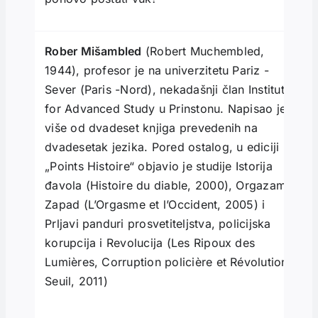
Rober Mišambled
(Robert Muchembled,
1944), profesor je na univerzitetu Pariz -
Sever (Paris -Nord), nekadašnji član Institute
for Advanced Study u Prinstonu. Napisao je
više od dvadeset knjiga prevedenih na
dvadesetak jezika. Pored ostalog, u ediciji
„Points Histoire“ objavio je studije Istorija
đavola (Histoire du diable, 2000), Orgazam i
Zapad (L’Orgasme et l’Occident, 2005) i
Prljavi panduri prosvetiteljstva, policijska
korupcija i Revolucija (Les Ripoux des
Lumières, Corruption policière et Révolution,
Seuil, 2011)