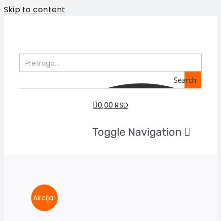
Skip to content
Search
0,00 RSD
Toggle Navigation
Početna
O nama
Knjige
U pripremi
Akcija!
Akcija