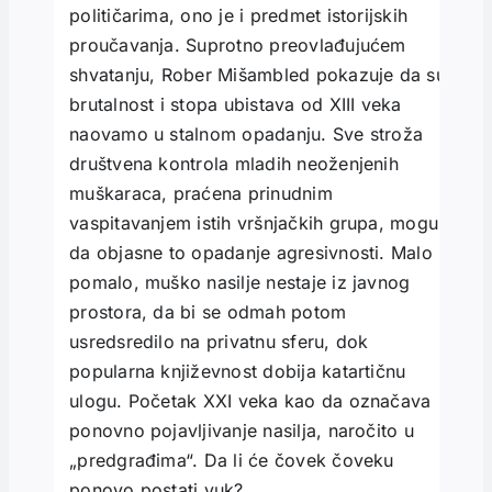
političarima, ono je i predmet istorijskih
proučavanja. Suprotno preovlađujućem
shvatanju, Rober Mišambled pokazuje da su
brutalnost i stopa ubistava od XIII veka
naovamo u stalnom opadanju. Sve stroža
društvena kontrola mladih neoženjenih
muškaraca, praćena prinudnim
vaspitavanjem istih vršnjač­kih grupa, mogu
da objasne to opadanje agresivnosti. Malo -
pomalo, muško nasilje nestaje iz javnog
prostora, da bi se odmah potom
usredsredilo na privatnu sferu, dok
popularna književnost dobija katartičnu
ulogu. Početak XXI veka kao da označava
ponovno pojavljivanje nasilja, naročito u
„predgrađima“. Da li će čovek čoveku
ponovo postati vuk?