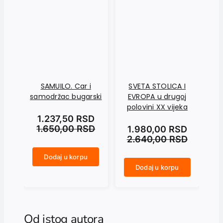
SAMUILO. Car i
SVETA STOLICA I
samodržac bugarski
EVROPA u drugoj
polovini XX vijeka
1.237,50
RSD
1.650,00
RSD
1.980,00
RSD
2.640,00
RSD
NIKOLA PAŠIĆ količina
Dodaj u korpu
SAMUILO. Car i samodržac bugarski količina
Dodaj u korpu
SVETA STOLICA I EVROPA u drugoj polovini XX vijeka količina
Od istog autora