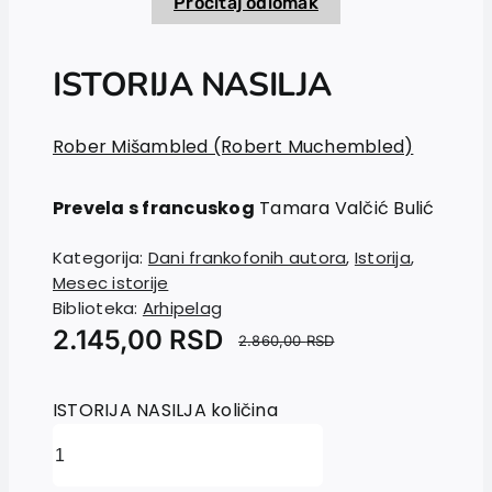
Pročitaj odlomak
ISTORIJA NASILJA
Rober Mišambled (Robert Muchembled)
Prevela s francuskog
Tamara Valčić Bulić
Kategorija:
Dani frankofonih autora
,
Istorija
,
Mesec istorije
Biblioteka:
Arhipelag
2.145,00
RSD
2.860,00
RSD
ISTORIJA NASILJA količina