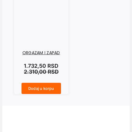
ORGAZAM I ZAPAD
1.732,50
RSD
2.310,00
RSD
Dodaj u korpu
ORGAZAM I ZAPAD količina