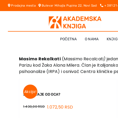
Skip
Prodajna mesta
Bulevar Mihajla Pupina 22, Novi Sad
+ 381 21
to
content
POČETNA
O NAMA
KNJIG
Masimo Rekalkati
(Massimo Recalcati
)
jedan 
Parizu kod Žaka Alana Milera. Član je Italijans
psihoanalize (IRPA) i osnivač Centra kliničke p
Akcija!
ŠTA OSTAJE OD OCA?
1.430,00
RSD
1.072,50
RSD