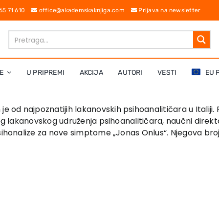
 65 71 610
office@akademskaknjiga.com
Prijava na newsletter
E
U PRIPREMI
AKCIJA
AUTORI
VESTI
EU 
je od najpoznatijih lakanovskih psihoanalitičara u Italiji. 
kog lakanovskog udruženja psihoanalitičara, naučni direkt
sihonalize za nove simptome „Jonas Onlus“. Njegova brojn