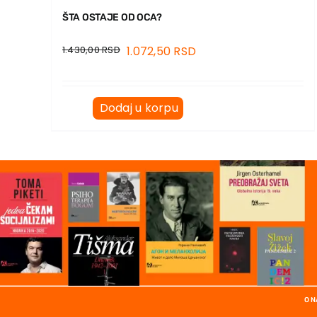
ŠTA OSTAJE OD OCA?
1.430,00
RSD
1.072,50
RSD
Dodaj u korpu
O 