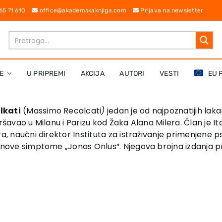
 65 71 610
office@akademskaknjiga.com
Prijava na newsletter
E
U PRIPREMI
AKCIJA
AUTORI
VESTI
EU 
lkati
(Massimo Recalcati
)
jedan je od najpoznatijih lakan
vršavao u Milanu i Parizu kod Žaka Alana Milera. Član je 
a, naučni direktor Instituta za istraživanje primenjene p
 nove simptome „Jonas Onlus“. Njegova brojna izdanja pre