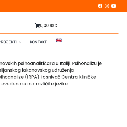
0,00 RSD
PROJEKTI
KONTAKT
ovskih psihoanalitičara u Italiji. Psihonalizu je
Italijanskog lakanovskog udruženja
sihoanalize (IRPA) i osnivač Centra kliničke
vedena su na različite jezike.