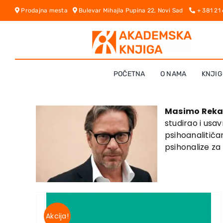
Skip
Prodajna mesta
Bulevar Mihajla Pupina 22, Novi Sad
+ 381 21
to
content
POČETNA
O NAMA
KNJIG
Masimo Reka
studirao i usa
psihoanalitičar
psihonalize za
Akcija!