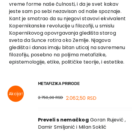
EU PROJEKTI
vreme forme naše čulnosti, i da je svet kakav
jeste sam po sebi nezavisan od naše spoznaje.
Kontakt
Кant je smatrao da su njegovi stavovi ekvivalent
Кopernikanske revolucije u filozofiji, u smislu
Кopernikovog opovrgavanja gledišta starog
sveta da Sunce rotira oko Zemlje. Njagova
gledišta i danas imaju bitan uticaj na savremenu
filozofiju, posebno na poljima metafizike,
epistemologije, etike, političke teorije, i estetike.
METAFIZIKA PRIRODE
Akcija!
2.750,00
RSD
2.062,50
RSD
Preveli s nemačkog
Goran Rujević ,
Damir Smiljanić i Milan Soklić