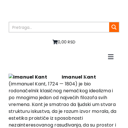
Skip
to
content
0,00 RSD
Toggle
Naviga
Početna
O nama
Imanuel Кant
(Immanuel Kant, 1724 — 1804) je bio
Knjige
rodonačelnik klasičnog nemačkog idealizma i
U pripremi
po mnogima jedan od najvećih filozofa svih
Akcija
vremena. Кant je smatrao da ljudski um stvara
strukturu iskustva, da je razum izvor morala, da
Autori
estetika proističe iz sposobnosti
Vesti
nezainteresovanog rasuđivanja, da su prostor i