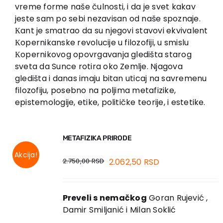
EU PROJEKTI
vreme forme naše čulnosti, i da je svet kakav
jeste sam po sebi nezavisan od naše spoznaje.
Kontakt
Кant je smatrao da su njegovi stavovi ekvivalent
Кopernikanske revolucije u filozofiji, u smislu
Кopernikovog opovrgavanja gledišta starog
sveta da Sunce rotira oko Zemlje. Njagova
gledišta i danas imaju bitan uticaj na savremenu
filozofiju, posebno na poljima metafizike,
epistemologije, etike, političke teorije, i estetike.
METAFIZIKA PRIRODE
Akcija!
2.750,00
RSD
2.062,50
RSD
Preveli s nemačkog
Goran Rujević ,
Damir Smiljanić i Milan Soklić