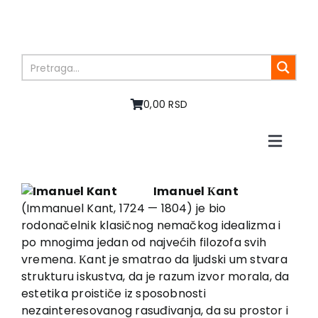
Skip
to
content
0,00 RSD
Toggle
Naviga
Početna
O nama
Imanuel Кant
(Immanuel Kant, 1724 — 1804) je bio
Knjige
rodonačelnik klasičnog nemačkog idealizma i
U pripremi
po mnogima jedan od najvećih filozofa svih
Akcija
vremena. Кant je smatrao da ljudski um stvara
strukturu iskustva, da je razum izvor morala, da
Autori
estetika proističe iz sposobnosti
Vesti
nezainteresovanog rasuđivanja, da su prostor i