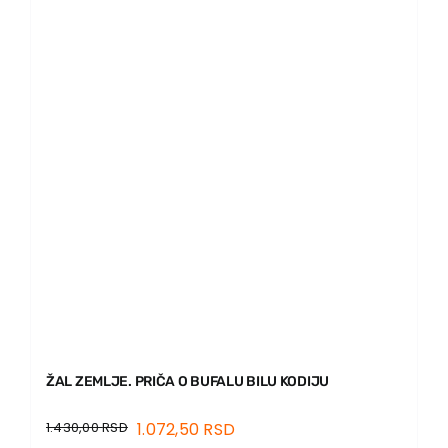
ŽAL ZEMLJE. PRIČA O BUFALU BILU KODIJU
1.430,00
RSD
1.072,50
RSD