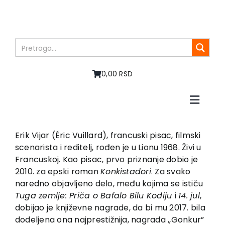
Skip
to
content
0,00 RSD
Toggle
Naviga
Početna
O nama
Erik Vijar (Éric Vuillard), francuski pisac, filmski
scenarista i reditelj, rođen je u Lionu 1968. Živi u
Knjige
Francuskoj. Kao pisac, prvo pri­znanje dobio je
U pripremi
2010. za epski roman
Konkista­dori
. Za svako
Akcija
naredno objavljeno delo, među kojima se ističu
Tuga zemlje: Priča o Bafalo Bilu Kodiju
i
14. jul
,
Autori
dobijao je književne nagrade, da bi mu 2017. bila
Vesti
dodeljena ona najprestižnija, nagrada ,,Gonkur”