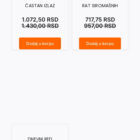
ČASTAN IZLAZ
RAT SIROMAŠNIH
1.072,50
RSD
717,75
RSD
1.430,00
RSD
957,00
RSD
Dodaj u korpu
Dodaj u korpu
ČASTAN IZLAZ količina
RAT SIROMAŠNIH količina
DNEVNI RED