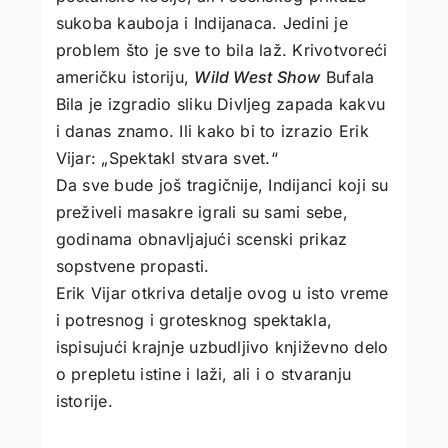
sukoba kauboja i Indijanaca. Jedini je
problem što je sve to bila laž. Krivotvoreći
američku istoriju,
Wild West Show
Bufala
Bila je izgradio sliku Divljeg zapada kakvu
i danas znamo. Ili kako bi to izrazio Erik
Vijar: „Spektakl stvara svet.“
Da sve bude još tragičnije, Indijanci koji su
preživeli masakre igrali su sami sebe,
godinama obnavljajući scenski prikaz
sopstvene propasti.
Erik Vijar otkriva detalje ovog u isto vreme
i potresnog i grotesknog spektakla,
ispisujući krajnje uzbudljivo književno delo
o prepletu istine i laži, ali i o stvaranju
istorije.