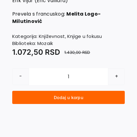
Erik Vijar (Éric Vuillard)
Kontakt
Prevela s francuskog:
Melita Logo-
Milutinović
Kategorija:
Književnost
,
Knjige u fokusu
Biblioteka:
Mozaik
1.072,50
RSD
1.430,00
RSD
ŽAL
ZEMLJE.
Priča
Dodaj u korpu
o
Bufalu
Bilu
Kodiju
količina