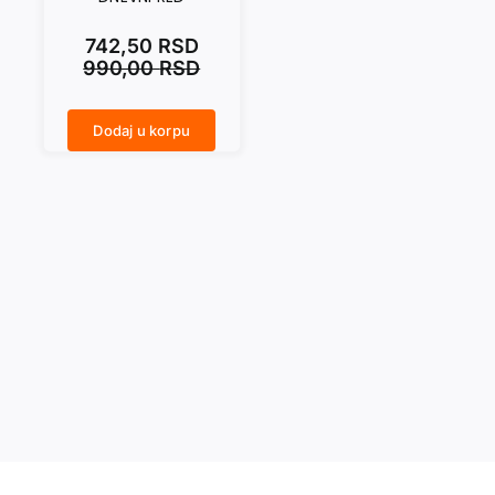
742,50
RSD
990,00
RSD
Dodaj u korpu
DNEVNI RED količina