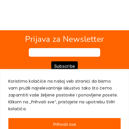
Prijava za Newsletter
Subscribe
Koristimo kolačiće na našoj veb stranici da bismo
vam pružili najrelevantnije iskustvo tako što ćemo
O NAMA
KNJIGE
MOJ NALOG
KONTAKT
USLOVI KUPOVINE
zapamtiti vaše željene postavke i ponovljene posete.
ZAŠTITA PRIVATNOSTI KORISNIKA
Klikom na „Prihvati sve“, pristajete na upotrebu SVIH
kolačića.
Prihvati sve