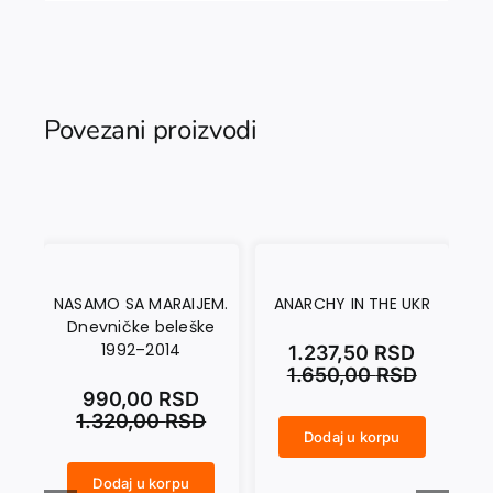
Povezani proizvodi
NASAMO SA MARAIJEM.
ANARCHY IN THE UKR
Dnevničke beleške
1992–2014
1.237,50
RSD
1.650,00
RSD
990,00
RSD
1.320,00
RSD
Dodaj u korpu
ANARCHY IN THE UKR količina
CRNI SEPTEMBAR količina
Dodaj u korpu
NASAMO SA MARAIJEM. Dnevničke beleške 1992–2014 količina