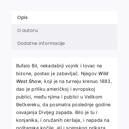
Opis
O autoru
Dodatne informacije
Bufalo Bil, nekadašnji vojnik i lovac na
bizone, postao je zabavljač. Njegov
Wild
West Show
, koji je na turneju krenuo 1883,
dao je priliku američkoj i evropskoj
publici, među njima i publici u Velikom
Bečkereku, da posmatra poslednje godine
osvajanja Divljeg zapada. Bilo je tu i
konjanika, i oružanih okršaja, i napada na
poštanske kočije, ali i scenskog prikaza