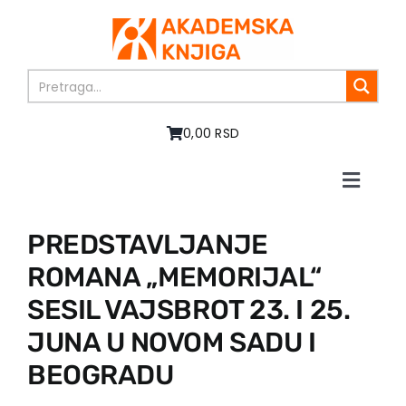
Skip
to
content
0,00 RSD
Toggle
Naviga
Početna
PREDSTAVLJANJE
O nama
ROMANA „MEMORIJAL“
Knjige
U pripremi
SESIL VAJSBROT 23. I 25.
Akcija
JUNA U NOVOM SADU I
Autori
BEOGRADU
Vesti