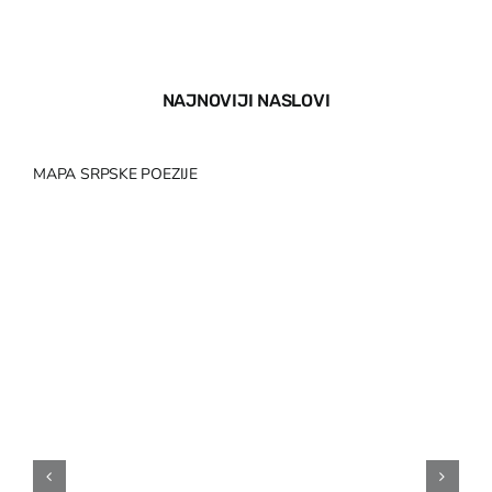
EU PROJEKTI
Kontakt
NAJNOVIJI NASLOVI
MAPA SRPSKE POEZIJE
NA