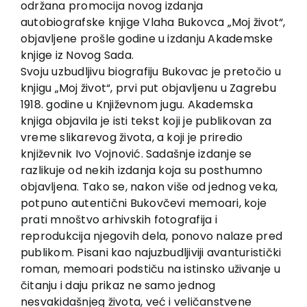
održana promocija novog izdanja
Kontakt
autobiografske knjige Vlaha Bukovca „Moj život“,
objavljene prošle godine u izdanju Akademske
knjige iz Novog Sada.
Svoju uzbudljivu biografiju Bukovac je pretočio u
knjigu „Moj život“, prvi put objavljenu u Zagrebu
1918. godine u Književnom jugu. Akademska
knjiga objavila je isti tekst koji je publikovan za
vreme slikarevog života, a koji je priredio
književnik Ivo Vojnović. Sadašnje izdanje se
razlikuje od nekih izdanja koja su posthumno
objavljena. Tako se, nakon više od jednog veka,
potpuno autentični Bukovčevi memoari, koje
prati mnoštvo arhivskih fotografija i
reprodukcija njegovih dela, ponovo nalaze pred
publikom. Pisani kao najuzbudljiviji avanturistički
roman, memoari podstiču na istinsko uživanje u
čitanju i daju prikaz ne samo jednog
nesvakidašnjeg života, već i veličanstvene