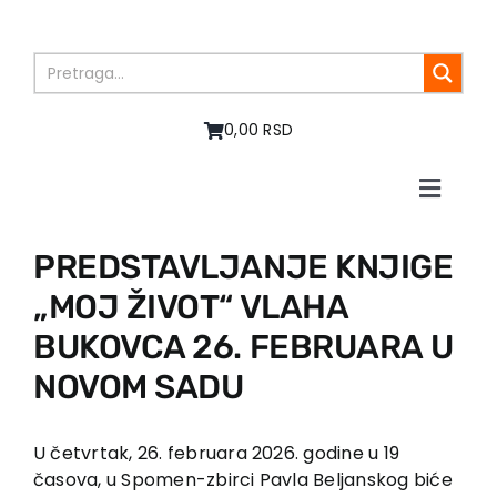
Skip
to
content
0,00 RSD
Toggle
Naviga
Početna
PREDSTAVLJANJE KNJIGE
O nama
„MOJ ŽIVOT“ VLAHA
Knjige
U pripremi
BUKOVCA 26. FEBRUARA U
Akcija
NOVOM SADU
Autori
Vesti
U četvrtak, 26. februara 2026. godine u 19
EU PROJEKTI
časova, u Spomen-zbirci Pavla Beljanskog biće