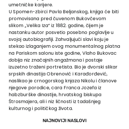
umetničke karijere.
U Spomen-zbirci Pavla Beljanskog, knjiga će biti
promovisana pred čuvenom Bukovčevom
slikom „Velika Iza“ iz 1882. godine, čijem je
nastanku autor posvetio posebno poglavlje u
svojoj autobiografiji. Zahvaljujući slavi koju je
stekao izlaganjem ovog monumentalnog platna
na Pariskom salonu iste godine, Vlaho Bukovac
dobija niz značajnih angažmana i postaje
izuzetno traženi portretista. Bio je dvorski slikar
srpskih dinastija Obrenović i Karađorđević,
naslikao je crnogorskog knjaza Nikolu i članove
njegove porodice, cara Franca Jozefa iz
habzburške dinastije, hrvatskog biskupa
Štrosmajera, ali i niz ličnosti iz tadašnjeg
kulturnog i političkog života.
NAJNOVIJI NASLOVI