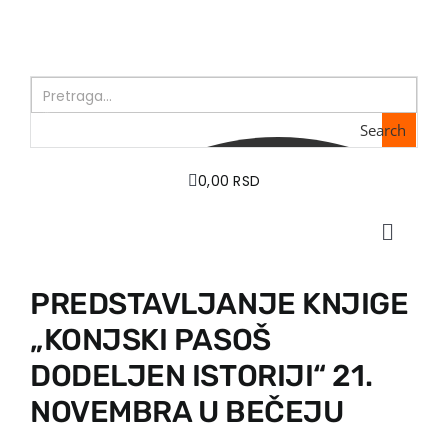
Skip
to
content
Search
0,00 RSD
Toggle
Naviga
Početna
PREDSTAVLJANJE KNJIGE
O nama
„KONJSKI PASOŠ
Knjige
U pripremi
DODELJEN ISTORIJI“ 21.
Akcija
NOVEMBRA U BEČEJU
Autori