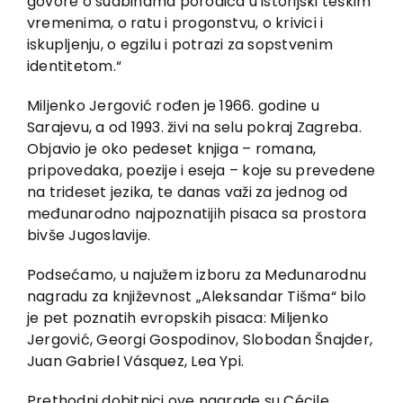
govore o sudbinama porodica u istorijski teškim
vremenima, o ratu i progonstvu, o krivici i
iskupljenju, o egzilu i potrazi za sopstvenim
identitetom.
“
Miljenko Jergović rođen je 1966. godine u
Sarajevu, a od 1993. živi na selu pokraj Zagreba.
Objavio je oko pedeset knjiga – romana,
pripovedaka, poezije i eseja – koje su prevedene
na trideset jezika, te danas važi za jednog od
međunarodno najpoznatijih pisaca sa prostora
bivše Jugoslavije.
Podsećamo, u najužem izboru za Međunarodnu
nagradu za književnost „Aleksandar Tišma“ bilo
je pet poznatih evropskih pisaca: Miljenko
Jergović, Georgi Gospodinov, Slobodan Šnajder,
Juan Gabriel Vásquez, Lea Ypi.
Prethodni dobitnici ove nagrade su
C
é
cile