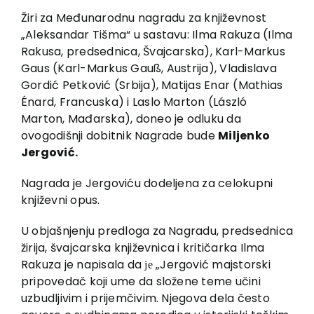
EU PROJEKTI
Žiri za Međunarodnu nagradu za književnost
Kontakt
„Aleksandar Tišma“ u sastavu: Ilma Rakuza (Ilma
Rakusa, predsednica, Švajcarska), Karl-Markus
Gaus (Karl-Markus Gauß, Austrija), Vladislava
Gordić Petković (Srbija), Matijas Enar (Mathias
Énard, Francuska) i Laslo Marton (László
Marton, Mađarska), doneo je odluku da
ovogodišnji dobitnik Nagrade bude
Miljenko
Jergović.
Nagrada je Jergoviću dodeljena za celokupni
književni opus.
U objašnjenju predloga za Nagradu, predsednica
žirija, švajcarska književnica i kritičarka Ilma
Rakuza je napisala da
је
„
Jergović majstorski
pripovedač koji ume da složene teme učini
uzbudljivim i prijemčivim. Njegova dela često