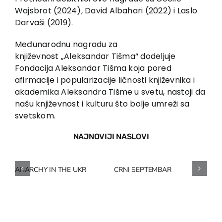
Wajsbrot (2024),
David Albahari (2022) i Laslo
Darvaši (2019).
Međunarodnu nagradu za
književnost
„
Aleksandar Tišma
“
dodeljuje
Fondacija Aleksandar Tišma
koja pored
afirmacije i popularizacije ličnosti književnika i
akademika Aleksandra Tišme u svetu, nastoji da
našu književnost i kulturu što bolje umreži sa
svetskom.
NAJNOVIJI NASLOVI
ANARCHY IN THE UKR
CRNI SEPTEMBAR
SA
14
bu