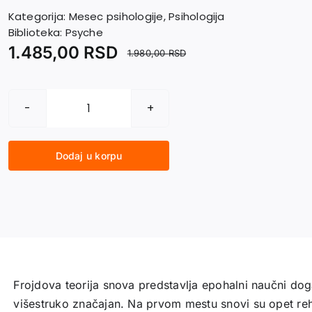
Kategorija:
Mesec psihologije
,
Psihologija
Biblioteka:
Psyche
1.485,00
RSD
1.980,00
RSD
TUMAČENJE
SNOVA
II
Dodaj u korpu
količina
Frojdova teorija snova predstavlja epohalni naučni doga
višestruko značajan. Na prvom mestu snovi su opet reha