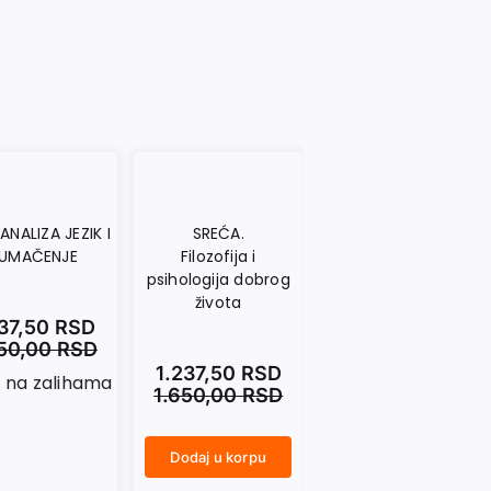
ANALIZA JEZIK I
SREĆA.
EMOTIVNO
UMAČENJE
Filozofija i
SUOČAVANJE SA
psihologija dobrog
SVETOM.
života
Utelovljenost,
logika, autentičnost
237,50
RSD
650,00
RSD
i društvena priroda
emocija
1.237,50
RSD
na zalihama
1.650,00
RSD
1.320,00
RSD
Dodaj u korpu
1.760,00
RSD
SREĆA. Filozofija i psihologija dobrog života količina