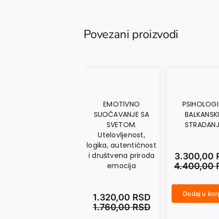
Povezani proizvodi
EMOTIVNO
PSIHOLOGI
SUOČAVANJE SA
BALKANSK
SVETOM.
STRADAN
Utelovljenost,
logika, autentičnost
i društvena priroda
3.300,00
emocija
4.400,00
Dodaj u ko
1.320,00
RSD
PSIHOLOGIJA BALKANSKIH STRADANJA količina
1.760,00
RSD