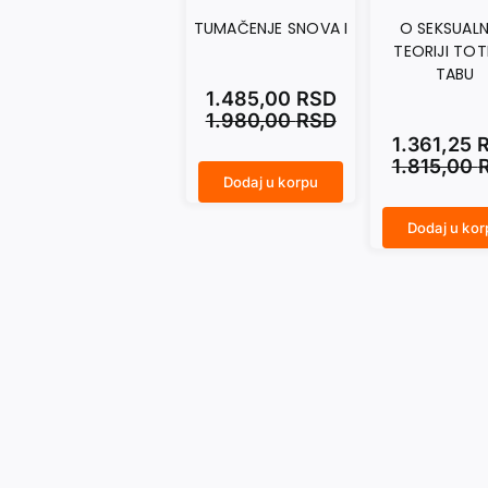
TUMAČENJE SNOVA I
O SEKSUAL
TEORIJI TOT
TABU
1.485,00
RSD
1.980,00
RSD
1.361,25
1.815,00
Dodaj u korpu
TUMAČENJE SNOVA I količina
Dodaj u kor
O SEKSUALNOJ TEORIJI TOTEM I TABU količina