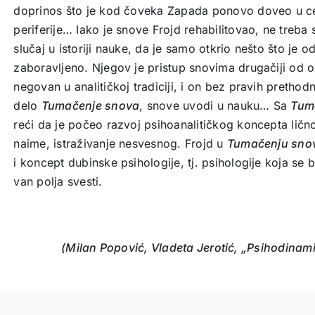
doprinos što je kod čoveka Zapada ponovo doveo u ce
periferije… Iako je snove Frojd rehabilitovao, ne treba s
slučaj u istoriji nauke, da je samo otkrio nešto što je 
zaboravljeno. Njegov je pristup snovima drugačiji od o
negovan u analitičkoj tradiciji, i on bez pravih preth
delo
Tumačenje snova
, snove uvodi u nauku… Sa
Tum
reći da je počeo razvoj psihoanalitičkog koncepta ličnos
naime, istraživanje nesvesnog. Frojd u
Tumačenju sn
i koncept dubinske psihologije, tj. psihologije koja se
van polja svesti.
(Milan Popović, Vladeta Jerotić, „Psihodinami