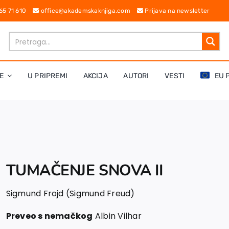
 65 71 610
office@akademskaknjiga.com
Prijava na newsletter
E
U PRIPREMI
AKCIJA
AUTORI
VESTI
EU 
TUMAČENJE SNOVA II
Sigmund Frojd (Sigmund Freud)
Preveo s nemačkog
Albin Vilhar