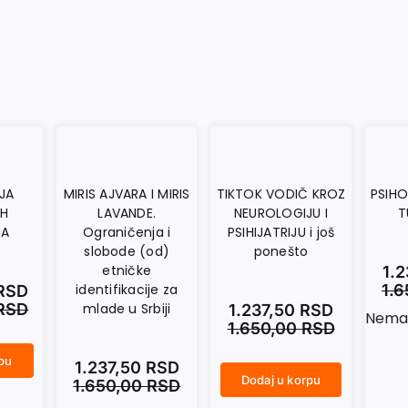
JA
MIRIS AJVARA I MIRIS
TIKTOK VODIČ KROZ
PSIHO
IH
LAVANDE.
NEUROLOGIJU I
T
JA
Ograničenja i
PSIHIJATRIJU i još
slobode (od)
ponešto
etničke
1.
identifikacije za
1.
RSD
RSD
mlade u Srbiji
1.237,50
RSD
Nema 
1.650,00
RSD
rpu
1.237,50
RSD
Dodaj u korpu
1.650,00
RSD
TIKTOK VODIČ KROZ NEUROLOGIJU I PSIHIJATRIJU i još ponešto količina