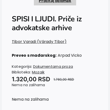
Pročitaj odlomak
SPISI I LJUDI. Priče iz
advokatske arhive
Tibor Varadi (Várady Tibor)
Preveo s mađarskog:
Arpad Vicko
Kategorija:
Dokumentarna proza
Biblioteka:
Mozaik
1.320,00
RSD
1.760,00
RSD
Nema na zalihama
Nema na zalihama