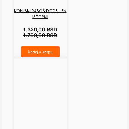
KONJSKI PASOŠ DODELJEN
ISTORIJI
1.320,00
RSD
1.760,00
RSD
Dodaj u korpu
KONJSKI PASOŠ DODELJEN ISTORIJI količina