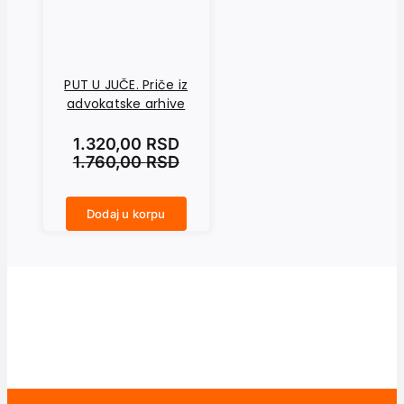
PUT U JUČE. Priče iz
advokatske arhive
1.320,00
RSD
1.760,00
RSD
Dodaj u korpu
PUT U JUČE. Priče iz advokatske arhive količina