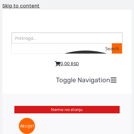
Skip to content
Search
0,00 RSD
Toggle Navigation
Početna
O nama
Nema na stanju
Knjige
U pripremi
Akcija!
Akcija