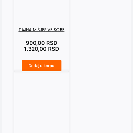
TAJNA MIŠJESIVE SOBE
990,00
RSD
1.320,00
RSD
Dodaj u korpu
TAJNA MIŠJESIVE SOBE količina