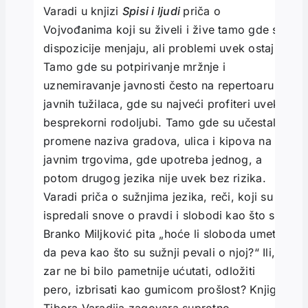
Varadi u knjizi
Spisi i ljudi
priča o
Vojvođanima koji su živeli i žive tamo gde se
dispozicije menjaju, ali problemi uvek ostaju.
Tamo gde su potpirivanje mržnje i
uznemiravanje javnosti često na repertoaru
javnih tužilaca, gde su najveći profiteri uvek
besprekorni rodoljubi. Tamo gde su učestale
promene naziva gradova, ulica i kipova na
javnim trgovima, gde upotreba jednog, a
potom drugog jezika nije uvek bez rizika.
Varadi priča o sužnjima jezika, reči, koji su
ispredali snove o pravdi i slobodi kao što se
Branko Miljković pita „hoće li sloboda umeti
da peva kao što su sužnji pevali o njoj?“ Ili,
zar ne bi bilo pametnije ućutati, odložiti
pero, izbrisati kao gumicom prošlost? Knjiga