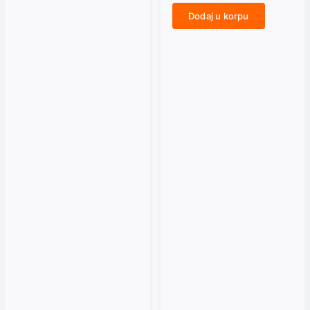
Dodaj u korpu
V13. Hronika suđenja teroristima količina