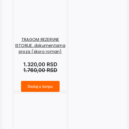
TRAGOM REZERVNE
ISTORIJE. dokumentarna
proza (skoro roman)
1.320,00
RSD
1.760,00
RSD
Dodaj u korpu
TRAGOM REZERVNE ISTORIJE. dokumentarna proza (skoro roman) količina