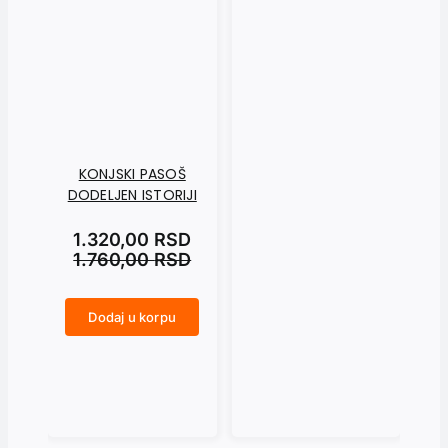
KONJSKI PASOŠ
DODELJEN ISTORIJI
T
1.320,00
RSD
1.760,00
RSD
do
Dodaj u korpu
KONJSKI PASOŠ DODELJEN ISTORIJI količina
TRAGOM REZERVNE ISTORIJE. dokumentarna proza (skoro roman) količina