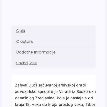
Opis
O autoru
Dodatne informacije
Saznaj više
Zahvaljujući sačuvanoj arhivskoj građi
advokatske kancelarije Varadi iz Bečkereka,
današnjeg Zrenjanina, koja je nastajala od
kraja 19. veka do kraja prošlog veka, Tibor