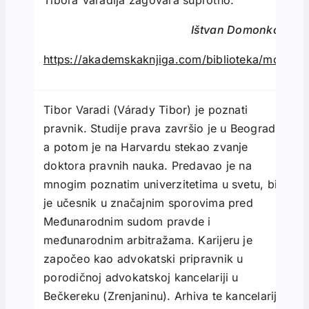
Ti­bora Varadija zagovara suprotno.
Ištvan Domonkoš
https://akademskaknjiga.com/biblioteka/mozaik/
Tibor Varadi (Várady Tibor) je poznati
pravnik. Studije prava završio je u Beogradu,
a potom je na Harvardu stekao zvanje
doktora pravnih nauka. Predavao je na
mnogim poznatim univerzitetima u svetu, bio
je učesnik u značajnim sporovima pred
Međunarodnim sudom pravde i
međunarodnim arbitražama. Karijeru je
započeo kao advokatski pripravnik u
porodičnoj advokatskoj kancelariji u
Bečkereku (Zrenjaninu). Arhiva te kancelarije