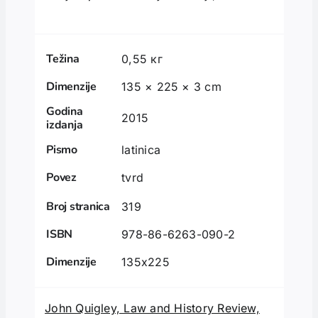
Težina
0,55 кг
Dimenzije
135 × 225 × 3 cm
Godina
2015
izdanja
Pismo
latinica
Povez
tvrd
Broj stranica
319
ISBN
978-86-6263-090-2
Dimenzije
135x225
John Quigley, Law and History Review,