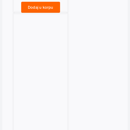
Dodaj u korpu
PROTIVNARODNI OSMEH količina