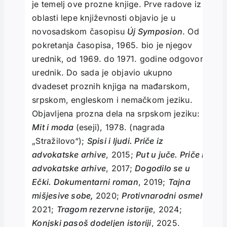
je temelj ove prozne knjige. Prve radove iz
oblasti lepe književnosti objavio je u
novosadskom časopisu
Új Symposion
. Od
pokretanja časopisa, 1965. bio je njegov
urednik, od 1969. do 1971. godine odgovorni
urednik. Do sada je objavio ukupno
dvadeset proznih knjiga na mađarskom,
srpskom, engleskom i nemačkom jeziku.
Objavljena prozna dela na srpskom jeziku:
Mit i moda
(eseji), 1978. (nagrada
„Stražilovo“);
Spisi i ljudi. Priče iz
advokatske arhive
, 2015;
Put u juče. Priče iz
advokatske arhive
, 2017;
Dogodilo se u
Ečki. Dokumentarni roman
, 2019;
Tajna
mišjesive sobe,
2020;
Protivnarodni osmeh
,
2021;
Tragom rezervne istorije
, 2024;
Konjski pasoš dodeljen istoriji
, 2025.