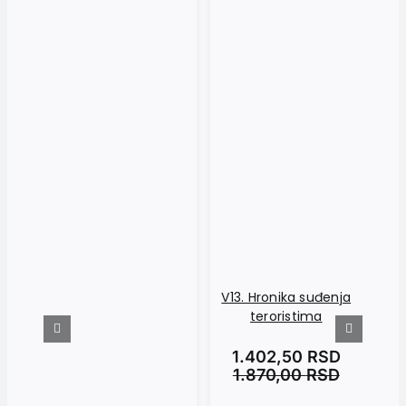
V13. Hronika suđenja
teroristima
1.402,50
RSD
1.870,00
RSD