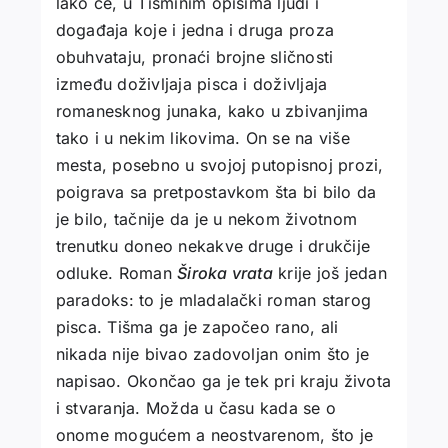
lako će, u Tišminim opisima ljudi i
događaja koje i jedna i druga proza
obuhvataju, pronaći brojne sličnosti
između doživljaja pisca i doživljaja
romanesknog junaka, kako u zbivanjima
tako i u nekim likovima. On se na više
mesta, posebno u svojoj putopisnoj prozi,
poigrava sa pretpostavkom šta bi bilo da
je bilo, tačnije da je u nekom životnom
trenutku doneo nekakve druge i drukčije
odluke. Roman
Široka vrata
krije još jedan
paradoks: to je mladalački roman starog
pisca. Tišma ga je započeo rano, ali
nikada nije bivao zadovoljan onim što je
napisao. Okončao ga je tek pri kraju života
i stvaranja. Možda u času kada se o
onome mogućem a neostvarenom, što je