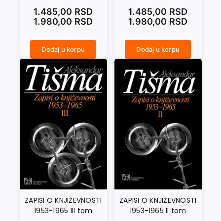
1.485,00
RSD
1.485,00
RSD
1.980,00
RSD
1.980,00
RSD
Dodaj u korpu
Dodaj u korpu
OKO SVOJE OSE količina
KOJE VOLIMO količina
ZAPISI O KNJIŽEVNOSTI
ZAPISI O KNJIŽEVNOSTI
1953-1965 III tom
1953-1965 II tom