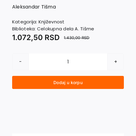
Aleksandar Tišma
Kategorija:
Književnost
Biblioteka:
Celokupna dela A. Tišme
1.072,50
RSD
1.430,00
RSD
ŠIROKA
VRATA
količina
Dodaj u korpu