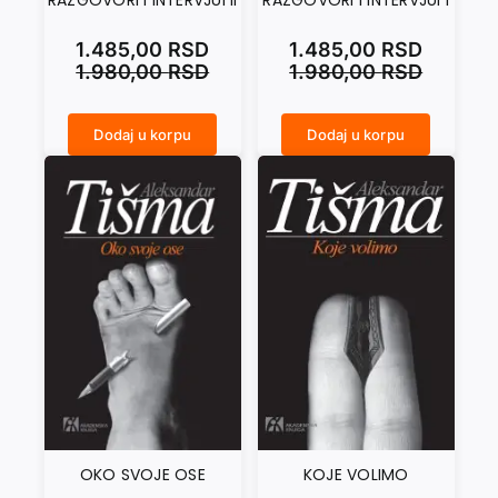
RAZGOVORI I INTERVJUI II
RAZGOVORI I INTERVJUI I
1.485,00
RSD
1.485,00
RSD
1.980,00
RSD
1.980,00
RSD
Dodaj u korpu
Dodaj u korpu
RAZGOVORI I INTERVJUI II količina
RAZGOVORI I INTERVJUI I količina
OKO SVOJE OSE
KOJE VOLIMO