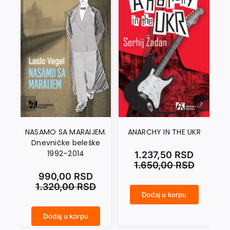
NASAMO SA MARAIJEM.
ANARCHY IN THE UKR
Dnevničke beleške
1992–2014
1.237,50
RSD
1.650,00
RSD
990,00
RSD
1.320,00
RSD
Dodaj u korpu
ANARCHY IN THE UKR količina
CRNI SEPTEMBAR količina
Dodaj u korpu
NASAMO SA MARAIJEM. Dnevničke beleške 1992–2014 količina