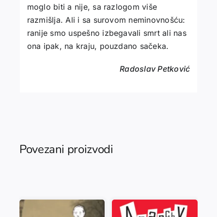
moglo biti a nije, sa razlogom više
razmišlja. Ali i sa surovom neminovnošću:
ranije smo uspešno izbegavali smrt ali nas
ona ipak, na kraju, pouzdano sačeka.
Radoslav Petković
Povezani proizvodi