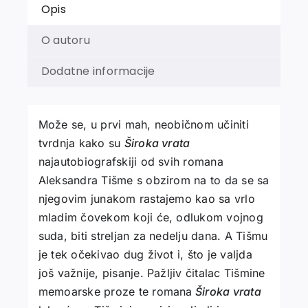
Opis
O autoru
Dodatne informacije
Može se, u prvi mah, neobičnom učiniti
tvrdnja kako su
Široka vrata
najautobiografskiji od svih romana
Aleksandra Tišme s obzirom na to da se sa
njegovim junakom rastajemo kao sa vrlo
mladim čovekom koji će, odlukom vojnog
suda, biti streljan za nedelju dana. A Tišmu
je tek očekivao dug život i, što je valjda
još važnije, pisanje. Pažljiv čitalac Tišmine
memoarske proze te romana
Široka vrata