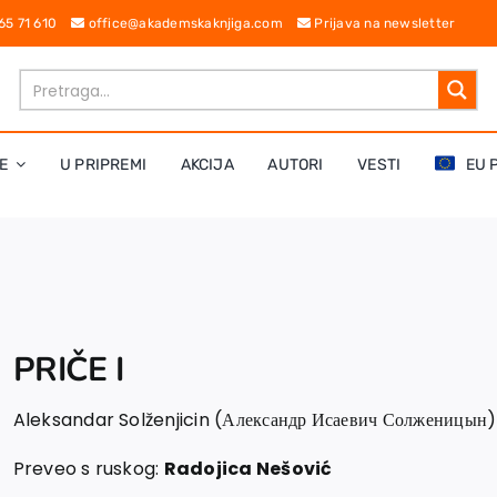
 65 71 610
office@akademskaknjiga.com
Prijava na newsletter
E
U PRIPREMI
AKCIJA
AUTORI
VESTI
EU 
PRIČE I
Aleksandar Solženjicin (Александр Исаевич Солженицын)
Preveo s ruskog:
Radojica Nešović