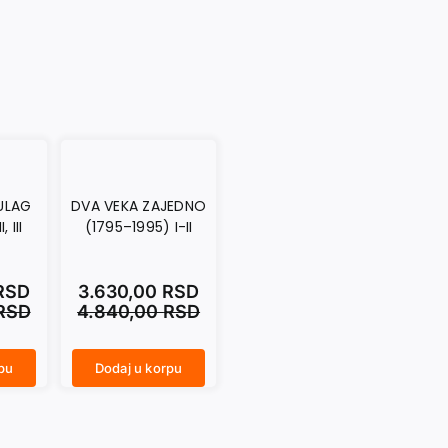
ULAG
DVA VEKA ZAJEDNO
, III
(1795–1995) I-II
RSD
3.630,00
RSD
RSD
4.840,00
RSD
pu
Dodaj u korpu
DVA VEKA ZAJEDNO (1795–1995) I-II količina