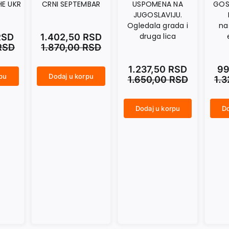
HE UKR
CRNI SEPTEMBAR
USPOMENA NA
GOS
JUGOSLAVIJU.
Ogledala grada i
na
druga lica
RSD
1.402,50
RSD
RSD
1.870,00
RSD
1.237,50
RSD
99
rpu
Dodaj u korpu
1.650,00
RSD
1.
CRNI SEPTEMBAR količina
Dodaj u korpu
Do
USPOMENA NA JUGOSLAVIJU. Ogledala grada i druga lica količina
GOST JE OTIŠAO. Roman u nastajanju, sa epilogom količina