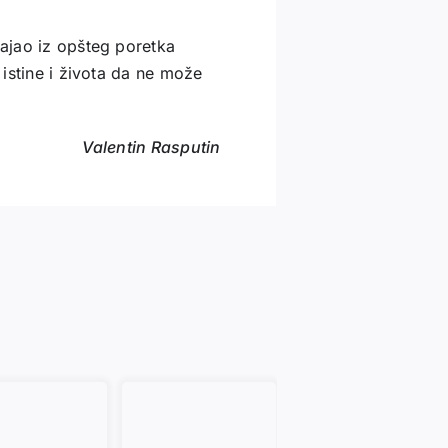
vajao iz opšteg poretka
 istine i života da ne može
Valentin Rasputin