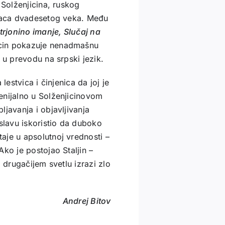
 Solženjicina, ruskog
alaca dvadesetog veka. Među
rjonino imanje, Slučaj na
icin pokazuje nenadmašnu
 u prevodu na srpski jezik.
lestvica i činjenica da joj je
enijalno u Solženjicinovom
javanja i objavljivanja
lavu iskoristio da duboko
aje u apsolutnoj vrednosti –
ko je postojao Staljin –
 drugačijem svetlu izrazi zlo
Andrej Bitov