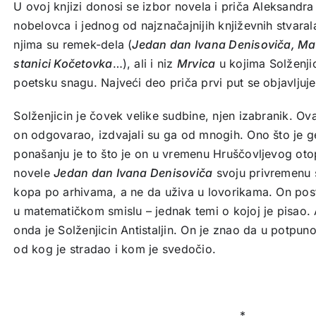
U ovoj knjizi donosi se izbor novela i priča Aleksandra
nobelovca i jednog od najznačajnijih književnih stvar
njima su remek-dela (
Jedan dan Ivana Denisoviča, Mat
stanici Kočetovka
…), ali i niz
Mrvica
u kojima Solženj
poetsku snagu. Najveći deo priča prvi put se objavljuje
Solženjicin je čovek velike sudbine, njen izabranik. Ova 
on odgovarao, izdvajali su ga od mnogih. Ono što je g
ponašanju je to što je on u vremenu Hruščovljevog otopl
novele
Jedan dan Ivana Denisoviča
svoju privremenu s
kopa po arhivama, a ne da uživa u lovorikama. On post
u matematičkom smislu – jednak temi o kojoj je pisao. A
onda je Solženjicin Antistaljin. On je znao da u potpuno
od kog je stradao i kom je svedočio.
*