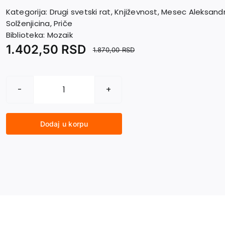
Kategorija:
Drugi svetski rat
,
Književnost
,
Mesec Aleksand
Solženjicina
,
Priče
Biblioteka:
Mozaik
1.402,50
RSD
1.870,00
RSD
PRIČE
I
količina
Dodaj u korpu