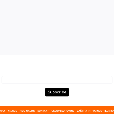
Prijava za Newsletter
Subscribe
NAMA
KNJIGE
MOJ NALOG
KONTAKT
USLOVI KUPOVINE
ZAŠTITA PRIVATNOSTI KORIS