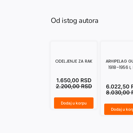
Od istog autora
ODELJENJE ZA RAK
ARHIPELAG G
1918–1956 I, II
1.650,00
RSD
2.200,00
RSD
6.022,50
8.030,00
Dodaj u korpu
ODELJENJE ZA RAK količina
Dodaj u kor
ARHIPELAG GULAG 1918–1956 I, II, III količina