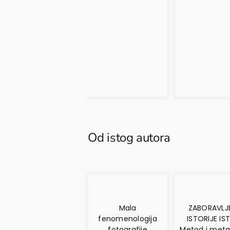
Od istog autora
Mala
ZABORAVLJ
fenomenologija
ISTORIJE IST
fotografije
Metod i metaf