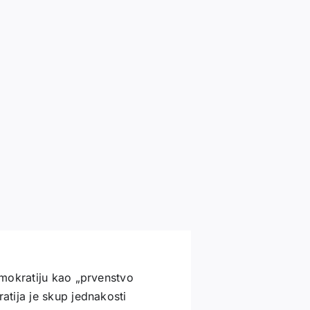
mokratiju kao „prvenstvo
tija je skup jednakosti