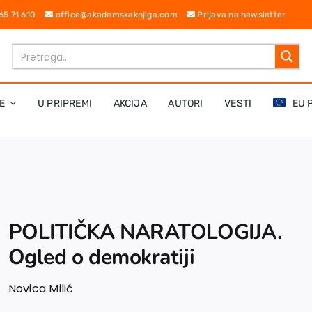
 65 71 610
office@akademskaknjiga.com
Prijava na newsletter
E
U PRIPREMI
AKCIJA
AUTORI
VESTI
EU 
POLITIČKA NARATOLOGIJA.
Ogled o demokratiji
Novica Milić