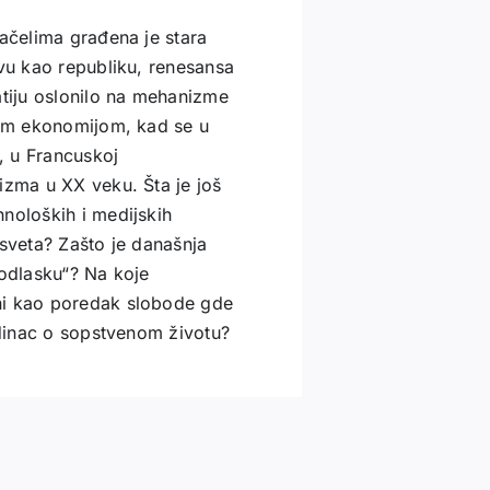
načelima građena je stara
avu kao republiku, renesansa
tiju oslonilo na mehanizme
čkom ekonomijom, kad se u
, u Francuskoj
izma u XX veku. Šta je još
noloških i medijskih
 sveta? Zašto je današnja
 odlasku“? Na koje
ni kao poredak slobode gde
edinac o sopstvenom životu?