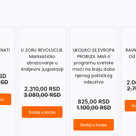
NATI
U ZORU REVOLUCIJE.
UKOLIKO SE EVROPA
RAVN
Marksističko
PROBUDI. Misli o
Od 
obrazovanje u
programu svetske
Kraljevini Jugoslaviji
moći na kraju doba
njenog političkog
SD
RSD
odsustva
2.
2.
2.310,00
RSD
3.080,00
RSD
rpu
825,00
RSD
Do
1.100,00
RSD
RAVNOTEŽA MOĆI. Od Tukidida do Trampa količina
Dodaj u korpu
U ZORU REVOLUCIJE. Marksističko obrazovanje u Kraljevini Jugoslaviji količina
Dodaj u korpu
UKOLIKO SE EVROPA PROBUDI. Misli o programu svetske moći na kraju doba njenog političkog odsustva količina