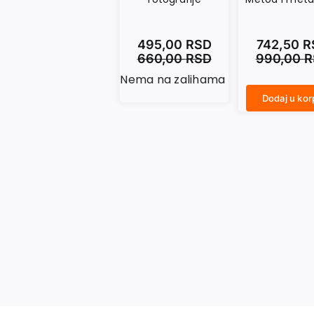
495,00
RSD
742,50
R
660,00
RSD
990,00
R
Nema na zalihama
Dodaj u kor
ZABORAVLJENE ISTORIJE ISTINE. Metod i metafizika količina