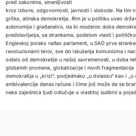
pred zakonima, smenljivosti
kroz izbore, odgovornosti, javnosti i slobode. Na tim 
grčka, atinska demokratija. Rim je u politiku uveo drž
autonomije i građanstvo, da bi moderno doba demokra
predstavljanja, sa strankama, podelom vlasti i politi
Engleskoj polako rađao parlament, u SAD prve stranke
revolucionarni teror, sve do iskušenja komunizma i nac
ostalo od demokratije u našoj savremenosti, u doba teh
globalnih promena, globalizacije i novih fragmentacija
demokratija u „krizi“, podjednako „u dolasku“ kao i „u
ambivalencije danas računa i čime još može da se bra
neka zajednica ljudi odlučuje o vlastitoj sudbini a poj