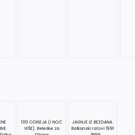
ENE
100 ODISEJA (I NOĆ
JAGNJE IZ BEZDANA.
INE.
VIŠE). Beleške za
Balkanski ratovi 1991
izika
Džojsa
― 1999