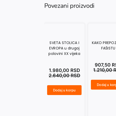
Povezani proizvodi
SVETA STOLICA I
KAKO PREPOZ
EVROPA u drugoj
FAŠISTU
polovini XX vijeka
907,50
R
1.210,00
1.980,00
RSD
2.640,00
RSD
Dodaj u ko
KAKO PREPOZNATI FAŠISTU količina
Dodaj u korpu
SVETA STOLICA I EVROPA u drugoj polovini XX vijeka količina