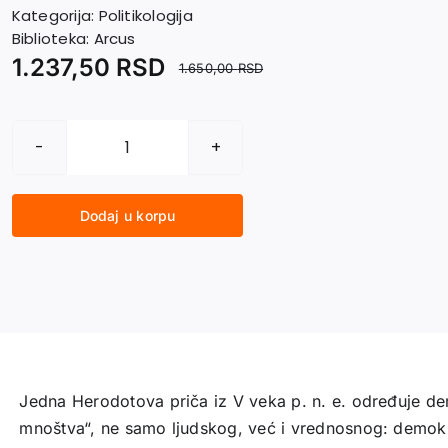
Kategorija:
Politikologija
Biblioteka:
Arcus
1.237,50
RSD
1.650,00
RSD
POLITIČKA
NARATOLOGIJA.
Ogled
Dodaj u korpu
o
demokratiji
količina
Jedna Herodotova priča iz V veka p. n. e. određuje de
mnoštva“, ne samo ljudskog, već i vrednosnog: demokra