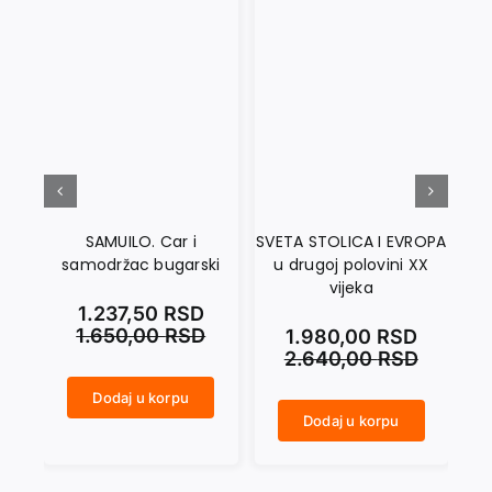
SAMUILO. Car i
SVETA STOLICA I EVROPA
samodržac bugarski
u drugoj polovini XX
vijeka
1.237,50
RSD
1.650,00
RSD
1.980,00
RSD
2.640,00
RSD
NIKOLA PAŠIĆ količina
Dodaj u korpu
SAMUILO. Car i samodržac bugarski količina
Dodaj u korpu
SVETA STOLICA I EVROPA u drugoj polovini XX vijeka količina