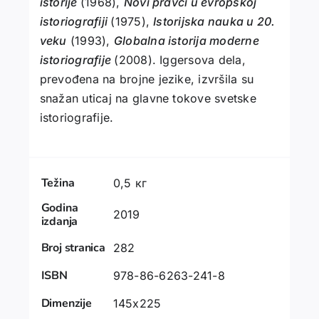
istorije
(1968),
Novi pravci u evropskoj
istoriografiji
(1975),
Istorijska nauka u 20.
veku
(1993),
Globalna istorija moderne
istoriografije
(2008). Iggersova dela,
prevođena na brojne jezike, izvršila su
snažan uticaj na glavne tokove svetske
istoriografije.
Težina
0,5 кг
Godina
2019
izdanja
Broj stranica
282
ISBN
978-86-6263-241-8
Dimenzije
145x225