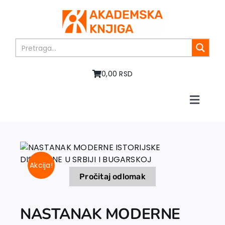
Skip
to
content
0,00 RSD
Toggle
Naviga
Početna
O nama
Knjige
Akcija!
U pripremi
Pročitaj odlomak
Akcija
Autori
NASTANAK MODERNE
Vesti