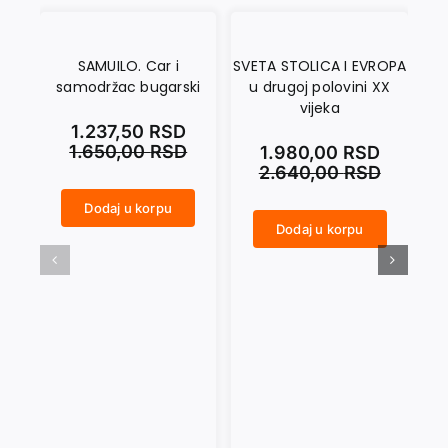
SAMUILO. Car i
SVETA STOLICA I EVROPA
samodržac bugarski
u drugoj polovini XX
vijeka
1.237,50
RSD
1.650,00
RSD
1.980,00
RSD
2.640,00
RSD
Dodaj u korpu
SAMUILO. Car i samodržac bugarski količina
Dodaj u korpu
SVETA STOLICA I EVROPA u drugoj polovini XX vijeka količina
NIKOLA PAŠIĆ količina