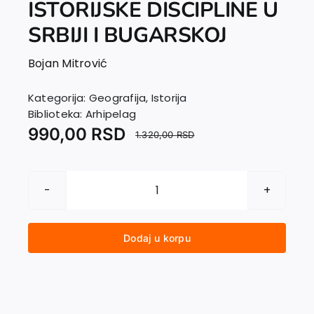
ISTORIJSKE DISCIPLINE U
EU PROJEKTI
Kontakt
SRBIJI I BUGARSKOJ
Bojan Mitrović
Kategorija:
Geografija
,
Istorija
Biblioteka:
Arhipelag
990,00
RSD
1.320,00
RSD
NASTANAK
MODERNE
ISTORIJSKE
Dodaj u korpu
DISCIPLINE
U
SRBIJI
I