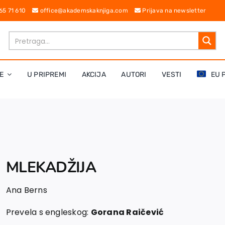
 65 71 610
office@akademskaknjiga.com
Prijava na newsletter
E
U PRIPREMI
AKCIJA
AUTORI
VESTI
EU 
MLEKADŽIJA
Ana Berns
Prevela s engleskog:
Gorana Raičević