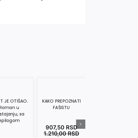
T JE OTIŠAO.
KAKO PREPOZNATI
Roman u
FAŠISTU
stajanju, sa
epilogom
907,50
RSD
1.210,00
RSD