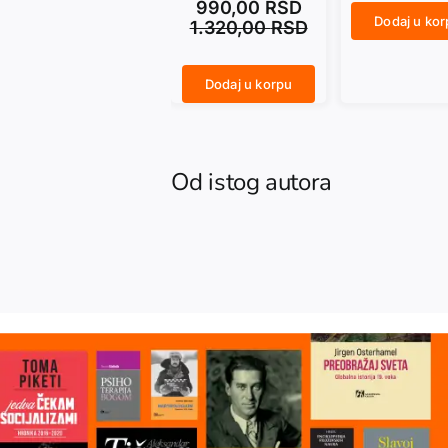
990,00
RSD
Dodaj u ko
1.320,00
RSD
ANARCHY IN THE UKR količina
Dodaj u korpu
NASAMO SA MARAIJEM. Dnevničke beleške 1992–2014 količina
Od istog autora