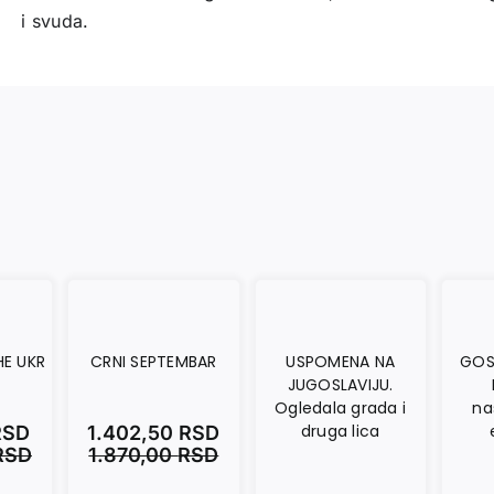
i svuda.
HE UKR
CRNI SEPTEMBAR
USPOMENA NA
GOS
JUGOSLAVIJU.
Ogledala grada i
na
druga lica
RSD
1.402,50
RSD
RSD
1.870,00
RSD