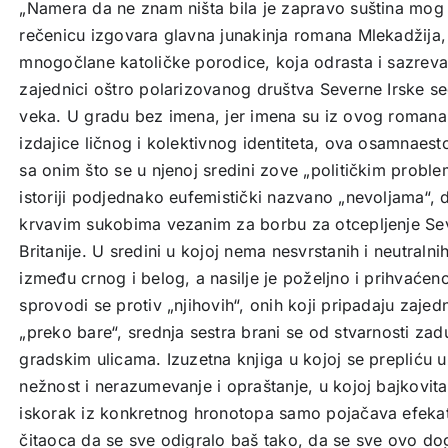
„Namera da ne znam ništa bila je zapravo suština mog
rečenicu izgovara glavna junakinja romana Mlekadžija, 
mnogočlane katoličke porodice, koja odrasta i sazreva
zajednici oštro polarizovanog društva Severne Irske 
veka. U gradu bez imena, jer imena su iz ovog roman
izdajice ličnog i kolektivnog identiteta, ova osamnaes
sa onim što se u njenoj sredini zove „političkim problem
istoriji podjednako eufemistički nazvano „nevoljama“, 
krvavim sukobima vezanim za borbu za otcepljenje Sev
Britanije. U sredini u kojoj nema nesvrstanih i neutralni
između crnog i belog, a nasilje je poželjno i prihvaćen
sprovodi se protiv „njihovih“, onih koji pripadaju zajedn
„preko bare“, srednja sestra brani se od stvarnosti za
gradskim ulicama. Izuzetna knjiga u kojoj se prepliću už
nežnost i nerazumevanje i opraštanje, u kojoj bajkovi
iskorak iz konkretnog hronotopa samo pojačava efekat 
čitaoca da se sve odigralo baš tako, da se sve ovo d