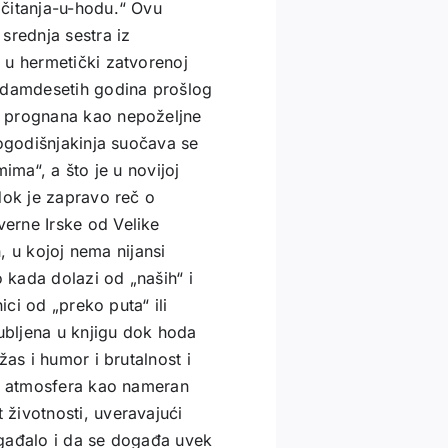
 čitanja-u-hodu.“ Ovu
srednja sestra iz
 u hermetički zatvorenoj
sedamdesetih godina prošlog
a prognana kao nepoželjne
togodišnjakinja suočava se
ima“, a što je u novijoj
dok je zapravo reč o
erne Irske od Velike
h, u kojoj nema nijansi
o kada dolazi od „naših“ i
ici od „preko puta“ ili
dubljena u knjigu dok hoda
as i humor i brutalnost i
ta atmosfera kao nameran
životnosti, uveravajući
ogađalo i da se događa uvek