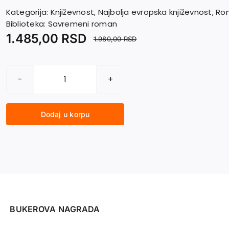
Kategorija:
Književnost
,
Najbolja evropska književnost
,
Ro
Biblioteka:
Savremeni roman
1.485,00
RSD
1.980,00
RSD
MLEKADŽIJA
količina
Dodaj u korpu
BUKEROVA NAGRADA