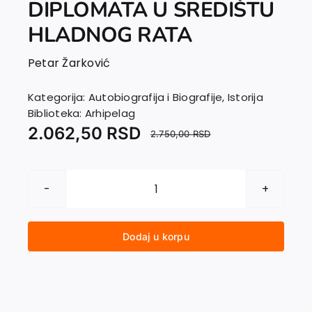
DIPLOMATA U SREDIŠTU
EU PROJEKTI
Kontakt
HLADNOG RATA
Petar Žarković
Kategorija:
Autobiografija i Biografije
,
Istorija
Biblioteka:
Arhipelag
2.062,50
RSD
2.750,00
RSD
MARKO
NIKEZIĆ.
DIPLOMATA
Dodaj u korpu
U
SREDIŠTU
HLADNOG
RATA