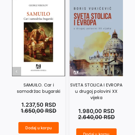
SAMUILO. Car i
SVETA STOLICA I EVROPA
samodržac bugarski
u drugoj polovini XX
vijeka
1.237,50
RSD
1.650,00
RSD
1.980,00
RSD
2.640,00
RSD
NIKOLA PAŠIĆ količina
Dodaj u korpu
SAMUILO. Car i samodržac bugarski količina
Dodaj u korpu
SVETA STOLICA I EVROPA u drugoj polovini XX vijeka količina