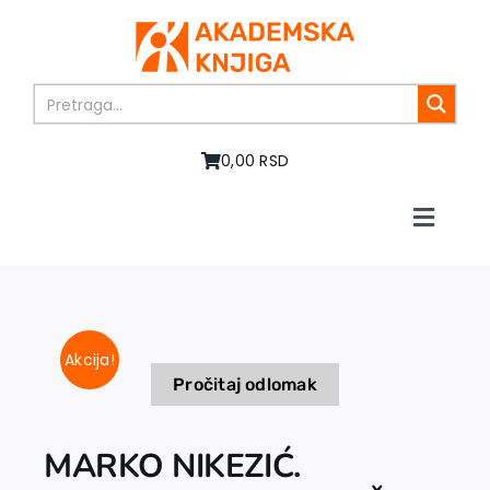
Skip
to
content
0,00 RSD
Toggle
Naviga
Početna
O nama
Knjige
Akcija!
U pripremi
Pročitaj odlomak
Akcija
Autori
MARKO NIKEZIĆ.
Vesti