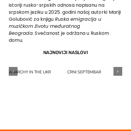
EU PROJEKTI
istoriji rusko-srpskih odnosa napisanu na
Kontakt
srpskom jeziku u 2025. godini našoj autorki Mariji
Golubović za knjigu
Ruska emigracija u
muzičkom životu međuratnog
Beograda
. Svečanost je održana u Ruskom
domu.
NAJNOVIJI NASLOVI
ANARCHY IN THE UKR
CRNI SEPTEMBAR
SA
14
bu