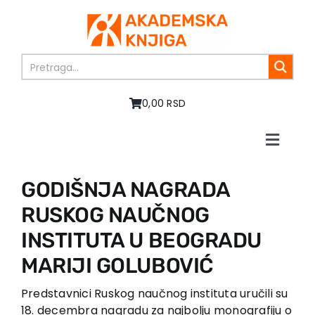
Skip
to
content
0,00 RSD
Toggle
Naviga
Početna
GODIŠNJA NAGRADA
O nama
RUSKOG NAUČNOG
Knjige
U pripremi
INSTITUTA U BEOGRADU
Akcija
MARIJI GOLUBOVIĆ
Autori
Predstavnici Ruskog naučnog instituta uručili su
Vesti
18. decembra nagradu za najbolju monografiju o