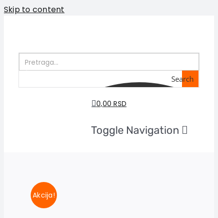
Skip to content
Search
0,00 RSD
Toggle Navigation
Home
About us
Books
In preparation
Akcija!
Sale