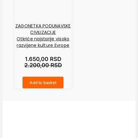
ZAGONETKA PODUNAVSKE
CIVILIZACIJE
Otkriće najstarije visoko
razvijene kulture Evrope
1.650,00
RSD
2.200,00
RSD
Add to basket
ZAGONETKA PODUNAVSKE CIVILIZACIJE Otkriće najstarije visoko razvijene kulture Evrope quantity