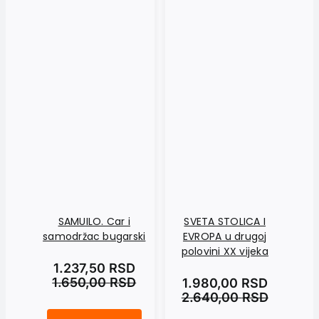
SAMUILO. Car i
SVETA STOLICA I
samodržac bugarski
EVROPA u drugoj
JUG
polovini XX vijeka
g
1.237,50
RSD
1.650,00
RSD
1.980,00
RSD
2.640,00
RSD