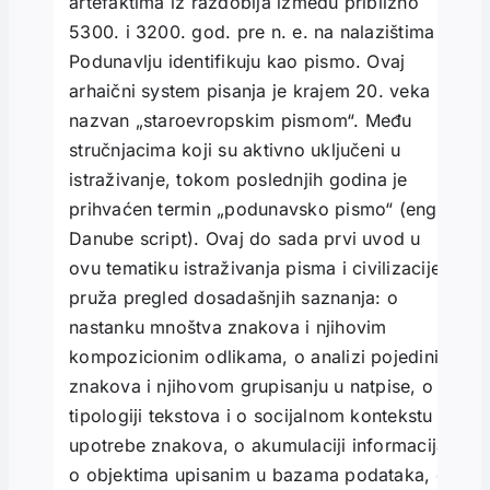
artefaktima iz razdoblja između približno
5300. i 3200. god. pre n. e. na nalazištima u
Podunavlju identifikuju kao pismo. Ovaj
arhaični system pisanja je krajem 20. veka
nazvan „staroevropskim pismom“. Među
stručnjacima koji su aktivno uključeni u
istraživanje, tokom poslednjih godina je
prihvaćen termin „podunavsko pismo“ (eng.
Danube script). Ovaj do sada prvi uvod u
ovu tematiku istraživanja pisma i civilizacije
pruža pregled dosadašnjih saznanja: o
nastanku mnoštva znakova i njihovim
kompozicionim odlikama, o analizi pojedinih
znakova i njihovom grupisanju u natpise, o
tipologiji tekstova i o socijalnom kontekstu
upotrebe znakova, o akumulaciji informacija
o objektima upisanim u bazama podataka, o