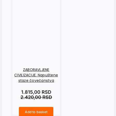
ZABORAVLJENE
CIVILIZACIJE. Napuštene
staze čovečanstva
1.815,00
RSD
2.420,00
RSD
Add to basket
ZABORAVLJENE CIVILIZACIJE. Napuštene staze čovečanstva quantity