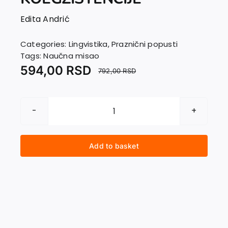
Contact
Edita Andrić
Categories:
Lingvistika
,
Praznični popusti
Tags:
Naučna misao
594,00
RSD
792,00
RSD
U
DUHU
JEZIČKE
Add to basket
I
KULTURNE
KOEGZISTENCIJE
quantity