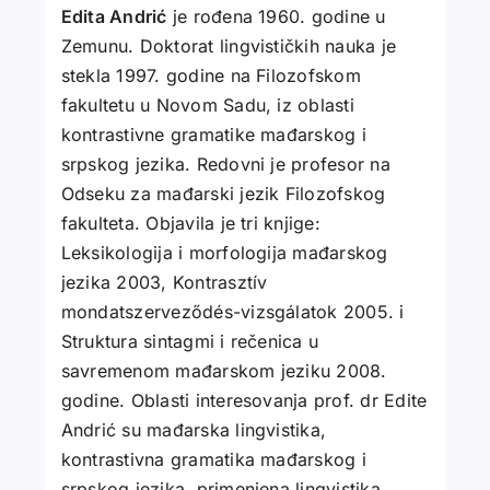
Edita Andrić
je rođena 1960. godine u
Zemunu. Doktorat lingvističkih nauka je
stekla 1997. godine na Filozofskom
fakultetu u Novom Sadu, iz oblasti
kontrastivne gramatike mađarskog i
srpskog jezika. Redovni je profesor na
Odseku za mađarski jezik Filozofskog
fakulteta. Objavila je tri knjige:
Leksikologija i morfologija mađarskog
jezika 2003, Kontrasztív
mondatszerveződés-vizsgálatok 2005. i
Struktura sintagmi i rečenica u
savremenom mađarskom jeziku 2008.
godine. Oblasti interesovanja prof. dr Edite
Andrić su mađarska lingvistika,
kontrastivna gramatika mađarskog i
srpskog jezika, primenjena lingvistika,