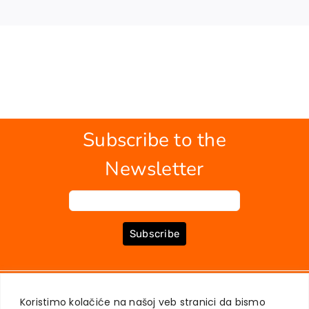
Subscribe to the
Newsletter
Subscribe
ABOUT US
BOOKS
MY ACCOUNT
CONTACT
TERMS OF PURCHASE
Koristimo kolačiće na našoj veb stranici da bismo
USER PRIVACY PROTECTION