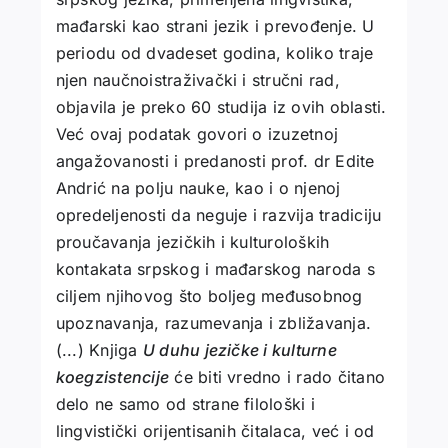
mađarski kao strani jezik i prevođenje. U
periodu od dvadeset godina, koliko traje
njen naučnoistraživački i stručni rad,
objavila je preko 60 studija iz ovih oblasti.
Već ovaj podatak govori o izuzetnoj
angažovanosti i predanosti prof. dr Edite
Andrić na polju nauke, kao i o njenoj
opredeljenosti da neguje i razvija tradiciju
proučavanja jezičkih i kulturoloških
kontakata srpskog i mađarskog naroda s
ciljem njihovog što boljeg međusobnog
upoznavanja, razumevanja i zbližavanja.
(...) Knjiga
U duhu jezičke i kulturne
koegzistencije
će biti vredno i rado čitano
delo ne samo od strane filološki i
lingvistički orijentisanih čitalaca, već i od