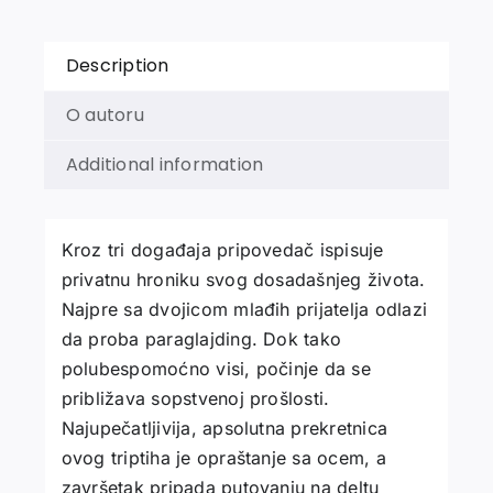
Description
O autoru
Additional information
Kroz tri događaja pripovedač ispisuje
privatnu hroniku svog dosadašnjeg života.
Najpre sa dvojicom mlađih prijatelja odlazi
da proba paraglajding. Dok tako
polubespomoćno visi, počinje da se
približava sopstvenoj prošlosti.
Najupečatljivija, apsolutna prekretnica
ovog triptiha je opraštanje sa ocem, a
završetak pripada putovanju na deltu