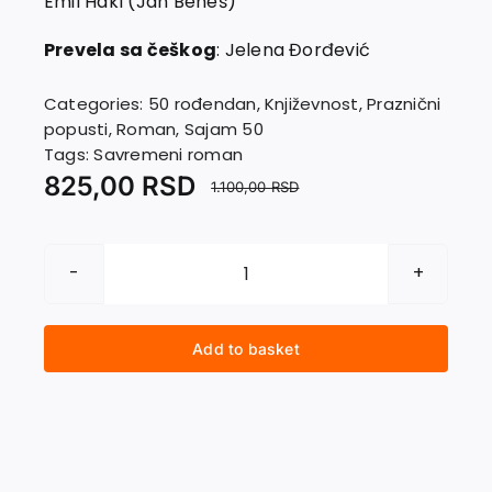
Emil Hakl (Jan Beneš)
Contact
Prevela sa češkog
: Jelena Đorđević
Categories:
50 rođendan
,
Književnost
,
Praznični
popusti
,
Roman
,
Sajam 50
Tags:
Savremeni roman
825,00
RSD
1.100,00
RSD
PRAVILA
SMEŠNOG
PONAŠANJA
Add to basket
quantity