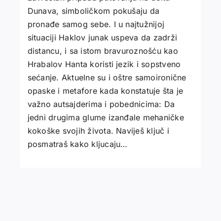
Dunava, simboličkom pokušaju da
pronađe samog sebe. I u najtužnijoj
situaciji Haklov junak uspeva da zadrži
distancu, i sa istom bravuroznošću kao
Hrabalov Hanta koristi jezik i sopstveno
sećanje. Aktuelne su i oštre samoironične
opaske i metafore kada konstatuje šta je
važno autsajderima i pobednicima: Da
jedni drugima glume izanđale mehaničke
kokoške svojih života. Naviješ ključ i
posmatraš kako kljucaju…