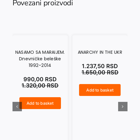
Povezani proizvodi
NASAMO SA MARAIJEM.
ANARCHY IN THE UKR
Dnevničke beleške
1992–2014
1.237,50
RSD
1.650,00
RSD
990,00
RSD
1.320,00
RSD
Add to basket
ANARCHY IN THE UKR quantity
CRNI SEPTEMBAR quantity
Add to basket
NASAMO SA MARAIJEM. Dnevničke beleške 1992–2014 quantity