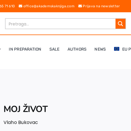
 65 71 610
office@akademskaknjiga.com
Prijava na newsletter
IN PREPARATION
SALE
AUTHORS
NEWS
EU 
MOJ ŽIVOT
Vlaho Bukovac