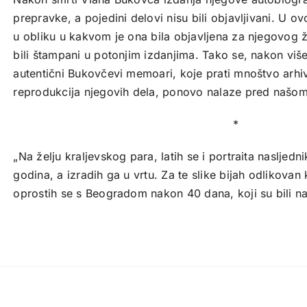
prepravke, a pojedini delovi nisu bili objavljivani. U 
u obliku u kakvom je ona bila objavljena za njegovog ži
bili štampani u potonjim izdanjima. Tako se, nakon vi
autentični Bukovčevi memoari, koje prati mnoštvo arhivs
reprodukcija njegovih dela, ponovo nalaze pred našo
*
„Na želju kraljevskog para, latih se i portraita nasljedn
godina, a izradih ga u vrtu. Za te slike bijah odlikova
oprostih se s Beogradom nakon 40 dana, koji su bili na