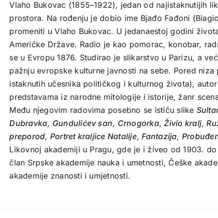
Vlaho Bukovac (1855–1922), jedan od najistaknutijih li
prostora. Na rođenju je dobio ime Bjađo Fađoni (Biagio
promeniti u Vlaho Bukovac. U jedanaestoj godini života
Američke Države. Radio je kao pomorac, konobar, rad
se u Evropu 1876. Studirao je slikarstvo u Parizu, a ve
pažnju evropske kulturne javnosti na sebe. Pored niza
istaknutih učesnika političkog i kulturnog života), auto
predstavama iz narodne mitologije i istorije, žanr scena
Među njegovim radovima posebno se ističu slike
Sulta
Dubravka
,
Gundulićev san
,
Crnogorka
,
Živio kralj
,
Ru
preporod
,
Portret kraljice Natalije
,
Fantazija
,
Probuđe
Likovnoj akademiji u Pragu, gde je i živeo od 1903. do 
član Srpske akademije nauka i umetnosti, Češke akade
akademije znanosti i umjetnosti.