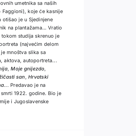
kovnih umetnika sa naših
 Faggioni), koje će kasnije
 otišao je u Sjedinjene
nik na plantažama… Vratio
ć tokom studija skrenuo je
 portreta (najvećim delom
r je mnoštva slika sa
, aktova, autoportreta...
nija
,
Moje gnijezdo
,
žičasti san
,
Hrvatski
na
... Predavao je na
smrti 1922. godine. Bio je
mije i Jugoslavenske