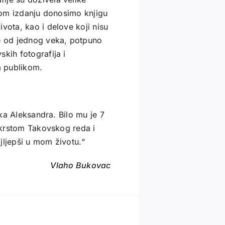
ovom izdanju donosimo knjigu
vota, kao i delove koji nisu
še od jednog veka, potpuno
kih fotografija i
m publikom.
ika Aleksandra. Bilo mu je 7
n krstom Takovskog reda i
jljepši u mom životu.“
Vlaho Bukovac