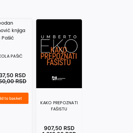
CRNI SEPTEMBAR
KOLA PAŠIĆ
1.402,50
RSD
1.870,00
RSD
237,50
RSD
650,00
RSD
Add to basket
CRNI SEPTEMBAR quantity
d to basket
KAKO PREPOZNATI
FAŠISTU
907,50
RSD