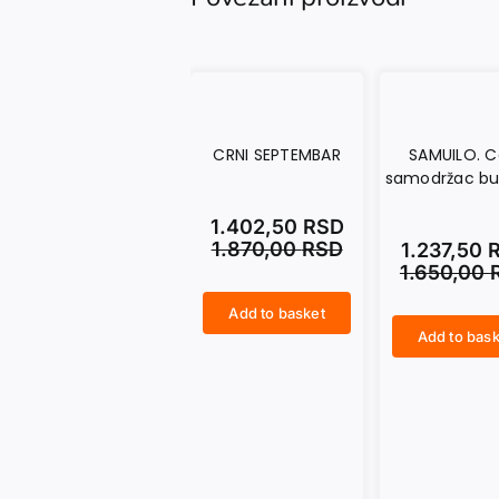
CRNI SEPTEMBAR
SAMUILO. Ca
samodržac bu
1.402,50
RSD
1.870,00
RSD
1.237,50
1.650,00
Add to basket
CRNI SEPTEMBAR quantity
Add to bask
SAMUILO. Car i samodržac bugarski quantity