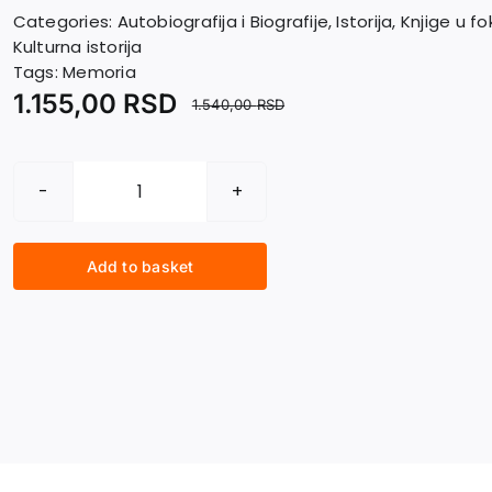
Categories:
Autobiografija i Biografije
,
Istorija
,
Knjige u f
Kulturna istorija
Tags:
Memoria
1.155,00
RSD
1.540,00
RSD
MOJ
ŽIVOT
quantity
Add to basket