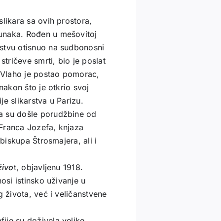
likara sa ovih prostora,
unaka. Rođen u mešovitoj
jstvu otisnuo na sudbonosni
stričeve smrti, bio je poslat
 Vlaho je postao pomorac,
nakon što je otkrio svoj
je slikarstva u Parizu.
a su došle porudžbine od
Franca Jozefa, knjaza
 biskupa Štrosmajera, ali i
živo
t, objavljenu 1918.
osi istinsko uživanje u
g života, već i veličanstvene
ije su doživela velike