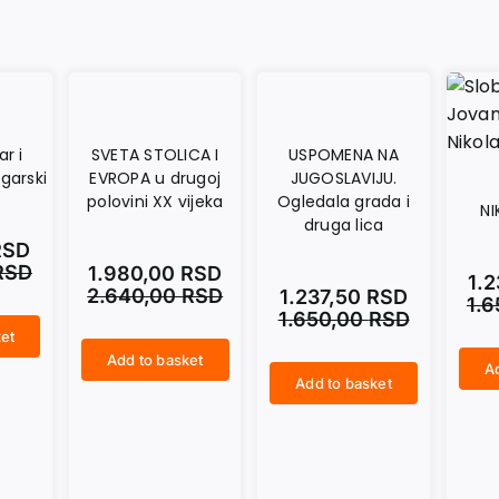
r i
SVETA STOLICA I
USPOMENA NA
garski
EVROPA u drugoj
JUGOSLAVIJU.
polovini XX vijeka
Ogledala grada i
NI
druga lica
RSD
RSD
1.980,00
RSD
1.
2.640,00
RSD
1.237,50
RSD
1.
1.650,00
RSD
et
Add to basket
SVETA STOLICA I EVROPA u drugoj polovini XX vijeka quantity
Ad
NIKOLA PAŠIĆ quantity
Add to basket
USPOMENA NA JUGOSLAVIJU. Ogledala grada i druga lica quantity