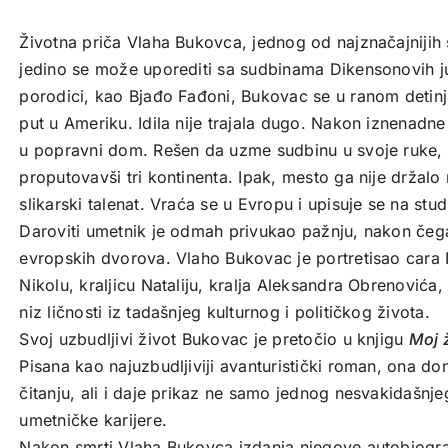
Životna priča Vlaha Bukovca, jednog od najznačajnijih s
jedino se može uporediti sa sudbinama Dikensonovih j
porodici, kao Bjađo Fađoni, Bukovac se u ranom detin
put u Ameriku. Idila nije trajala dugo. Nakon iznenadne 
u popravni dom. Rešen da uzme sudbinu u svoje ruke,
proputovavši tri kontinenta. Ipak, mesto ga nije držalo 
slikarski talenat. Vraća se u Evropu i upisuje se na studi
Daroviti umetnik je odmah privukao pažnju, nakon čeg
evropskih dvorova. Vlaho Bukovac je portretisao cara 
Nikolu, kraljicu Nataliju, kralja Aleksandra Obrenovića,
niz ličnosti iz tadašnjeg kulturnog i političkog života.
Svoj uzbudljivi život Bukovac je pretočio u knjigu
Moj 
Pisana kao najuzbudljiviji avanturistički roman, ona don
čitanju, ali i daje prikaz ne samo jednog nesvakidašnje
umetničke karijere.
Nakon smrti Vlaha Bukovca izdanja njegove autobiograf