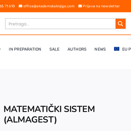
 65 71 610
office@akademskaknjiga.com
Prijava na newsletter
IN PREPARATION
SALE
AUTHORS
NEWS
EU 
MATEMATIČKI SISTEM
(ALMAGEST)