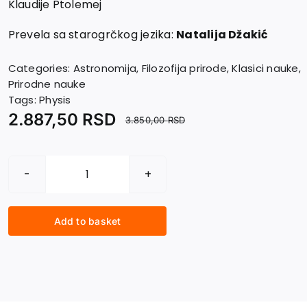
Klaudije Ptolemej
Prevela sa starogrčkog jezika:
Natalija Džakić
Categories:
Astronomija
,
Filozofija prirode
,
Klasici nauke
,
Prirodne nauke
Tags:
Physis
2.887,50
RSD
3.850,00
RSD
MATEMATIČKI
SISTEM
(ALMAGEST)
Add to basket
quantity