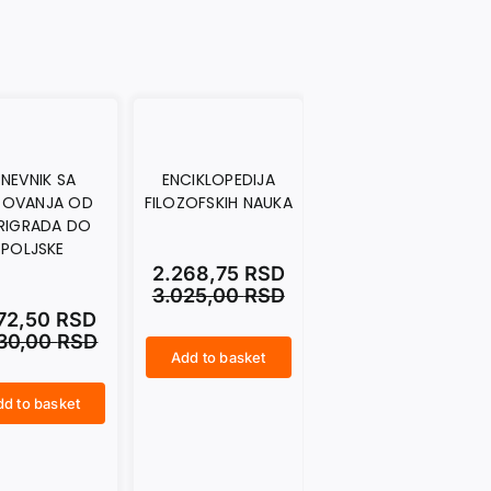
NEVNIK SA
ENCIKLOPEDIJA
MATERIJA. Ta divna
TOVANJA OD
FILOZOFSKIH NAUKA
iluzija
RIGRADA DO
POLJSKE
2.268,75
RSD
1.485,00
RSD
3.025,00
RSD
1.980,00
RSD
072,50
RSD
430,00
RSD
Add to basket
Add to basket
ENCIKLOPEDIJA FILOZOFSKIH NAUKA quantity
MATERIJA. Ta divna iluzija quantity
d to basket