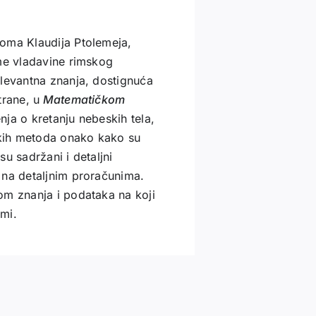
noma Klaudija Ptolemeja,
eme vladavine rimskog
elevantna znanja, dostignuća
trane, u
Matematičkom
ja o kretanju nebeskih tela,
kih metoda onako kako su
su sadržani i detaljni
 na detaljnim proračunima.
om znanja i podataka na koji
omi.