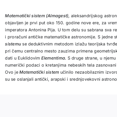
Matematički sistem (Almagest),
aleksandrijskog astro
objavljen je prvi put oko 150. godine nove ere, za vr
imperatora Antonina Pija. U tom delu su sabrana sva r
i proračuni antičke matematičke astronomije. S jedne s
sistemu
se deduktivnim metodom izlažu teorijska tvrđen
pri čemu centralno mesto zauzima primena geometrijs
dati u Euklidovim
Elementima.
S druge strane, u njemu 
numerički podaci o kretanjima nebeskih tela zasnovani
Ovo je
Matematički sistem
učinilo nezaobilaznim izvor
su se oslanjali antički, arapski i srednjovekovni astron