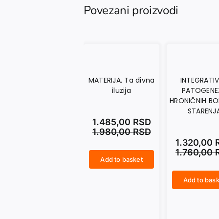
Povezani proizvodi
MATERIJA. Ta divna
INTEGRATI
iluzija
PATOGENE
HRONIČNIH BOL
STARENJ
1.485,00
RSD
1.980,00
RSD
1.320,00
1.760,00
Add to basket
MATERIJA. Ta divna iluzija quantity
Add to bask
INTEGRATIVNA PATOGENEZA HRONIČNIH BOLESTI I STARENJA quantity