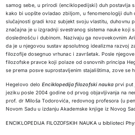
samog sebe, u prirodi (enciklopedijski) duh postavlja
kako bi uopšte ovladao zbiljom, u fenomenologiji duh
slučajnosti gradi kroz subjekt svoju vlastitu, duhovnu p
značajna je u izgradnji svestranog sistema nauke koji 
doslednošću i dubinom. Nazivaju ga novovekovnim Aris
da je u njegovou sustav apsolutnog idealizma razvoj 
filozofije dosegnuo vrhunac i završetak. Posle njegove
filozofske pravce koji polaze od osnovnih principa Hege
se prema posve suprostavljenim stajalištima, zove se he
Hegelovo delo
Enciklopedija filozofski nauka
prvi put
jeziku posle 2004 godine od prvog objavljivanja na n
prof. dr Miloša Todorovića, redovnog profesora (u penz
Novom Sadu u izdanju Akademske knjige iz Novog Sa
ENCIKLOPEDIJA FILOZOFSKIH NAUKA u biblioteci Phy