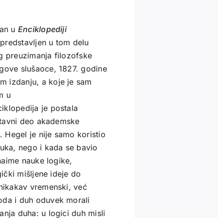
san u
Enciklopediji
predstavljen u tom delu
g preuzimanja filozofske
egove slušaoce, 1827. godine
m izdanju, a koje je sam
m u
iklopedija je postala
sastavni deo akademske
. Hegel je nije samo koristio
auka, nego i kada se bavio
 naime nauke logike,
gički mišljene ideje do
 nikakav vremenski, već
oda i duh oduvek morali
nja duha: u logici duh misli