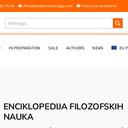
 65 71 610
office@akademskaknjiga.com
Prijava na newsletter
IN PREPARATION
SALE
AUTHORS
NEWS
EU 
ENCIKLOPEDIJA FILOZOFSKIH
NAUKA