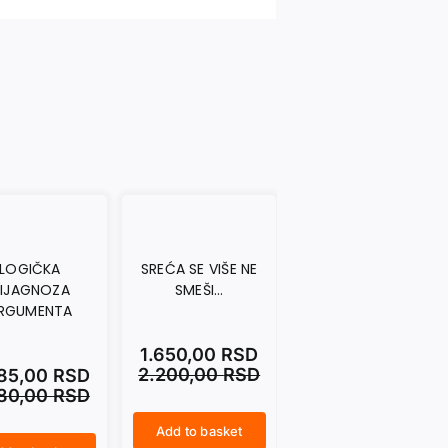
LOGIČKA
SREĆA SE VIŠE NE
KAKO PREPOZNATI
IJAGNOZA
SMEŠI…
FAŠISTU
RGUMENTA
1.650,00
RSD
907,50
RSD
2.200,00
RSD
1.210,00
RSD
485,00
RSD
980,00
RSD
Add to basket
Add to basket
SREĆA SE VIŠE NE SMEŠI... quantity
KAKO PREPOZNATI FAŠISTU quantity