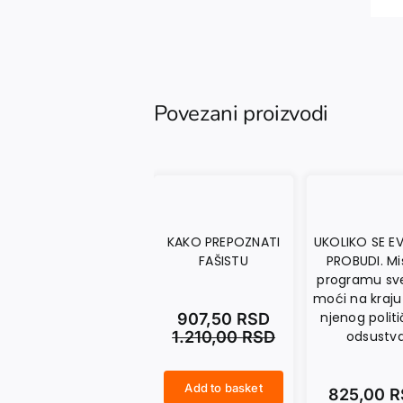
Povezani proizvodi
KAKO PREPOZNATI
UKOLIKO SE E
FAŠISTU
PROBUDI. Mis
programu sv
moći na kraj
njenog polit
907,50
RSD
1.210,00
RSD
odsustv
Add to basket
825,00
R
KAKO PREPOZNATI FAŠISTU quantity