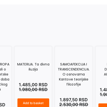
VROPA
MATERIJA. Ta divna
SAMOAFEKCIJA I
li o
iluzija
TRANSCENDENCIJA.
D
etske
O osnovama
A
u doba
Kantove teorijske
ičkog
filozofije
1.485,00
RSD
a
1.980,00
RSD
1.
1.
1.897,50
RSD
Add to basket
2.530,00
RSD
SD
MATERIJA. Ta divna iluzija quantity