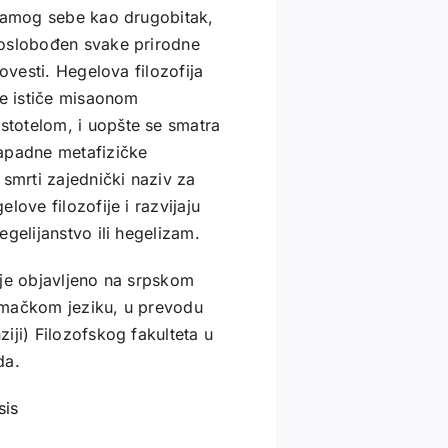
 samog sebe kao drugobitak,
 oslobođen svake prirodne
ovesti. Hegelova filozofija
se ističe misaonom
totelom, i uopšte se smatra
zapadne metafizičke
 smrti zajednički naziv za
love filozofije i razvijaju
gelijanstvo ili hegelizam.
 je objavljeno na srpskom
emačkom jeziku, u prevodu
iji) Filozofskog fakulteta u
da.
sis