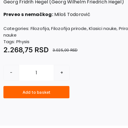
Georg Fridrih Hegel (Georg Wilhelm Friedrich Hegel)
Preveo s nemačkog:
Miloš Todorović
Categories:
Filozofija
,
Filozofija prirode
,
Klasici nauke
,
Prir
nauke
Tags:
Physis
2.268,75
RSD
3.025,00
RSD
ENCIKLOPEDIJA
FILOZOFSKIH
NAUKA
Add to basket
quantity