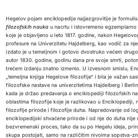
Hegelov pojam enciklopedije najjezgrovitije je formuli
filozofskih nauka
u nacrtu i istovremeno egzemplarno 
koje je objavljeno u leto 1817. godine, nakon Hegelovo
profesure na Univerzitetu Hajdelberg, kao vodič za nj
izdato je u temeljnom i gotovo dvostruko većem drugo
autor 1830. godine, godinu dana pre svoje smrti, poto
trećem izdanju znatno izmenio. U izvesnom smislu, Enc
„temeljna knjiga Hegelove filozofije“ i bila je važan 
filozofske nastave na univerzitetima Hajdelberg i Berlin
kada je držao predavanja o enciklopediji filozofskih n
oblastima filozofije koje je razlikovao u Enciklopediji,
filozofije prirode i filozofije duha. Napredovanje od lo
enciklopedijski shvaćene prirode i od nje do duha nije
bezvremenski proces, tako da su po Hegelu ideja, prir
skupa postojati, samo na različitim nivoima sopstva-zna