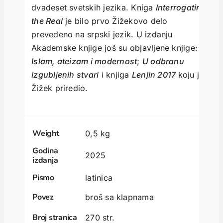
dvadeset svetskih jezika. Kniga
Interrogating
the Real
je bilo prvo Žižekovo delo
prevedeno na srpski jezik. U izdanju
Akademske knjige još su objavljene knjige:
Islam, ateizam i modernost
;
U odbranu
izgubljenih stvari
i knjiga
Lenjin 2017
koju je
Žižek priredio.
Weight
0,5 kg
Godina
2025
izdanja
Pismo
latinica
Povez
broš sa klapnama
Broj stranica
270 str.