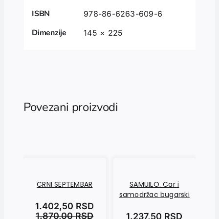
ISBN
978-86-6263-609-6
Dimenzije
145 × 225
Povezani proizvodi
CRNI SEPTEMBAR
SAMUILO. Car i
samodržac bugarski
p
1.402,50
RSD
1.870,00
RSD
1.237,50
RSD