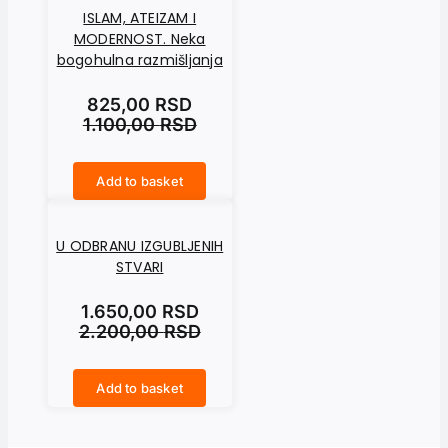
ISLAM, ATEIZAM I
MODERNOST. Neka
bogohulna razmišljanja
825,00
RSD
1.100,00
RSD
Add to basket
ISLAM, ATEIZAM I MODERNOST. Neka bogohulna razmišljanja quantity
U ODBRANU IZGUBLJENIH
STVARI
1.650,00
RSD
2.200,00
RSD
Add to basket
U ODBRANU IZGUBLJENIH STVARI quantity