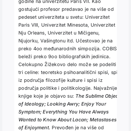
godine na univerzitetu Paris VII. Kao
gostujući profesor predavao je na više od
pedeset univerziteta u svetu: Univerzitet
Paris VIII, Univerzitet Minesota, Univerzitet
Nju Orleans, Univerzitet u Mičigenu,
Njujorku, Vašingtonu itd. Učestovao je na
preko 4oo međunarodnih simpozija. COBISS
beleži preko 9oo bibliografskih jedinica.
Celokupno Žižekovo delo može se podeliti u
tri celine: teoretsko psihoanalitični spisi, spisi
iz područja filozofije kulture i spisi iz
područja politike i politikologije. Najvažnije
knjige koje je objavo su:
The Sublime Object
of Ideology; Looking Awry; Enjoy Your
Symptom; Everything You Have Always
Wanted to Know About Lacan; Metastases
of Enjoyment.
Prevođen je na više od