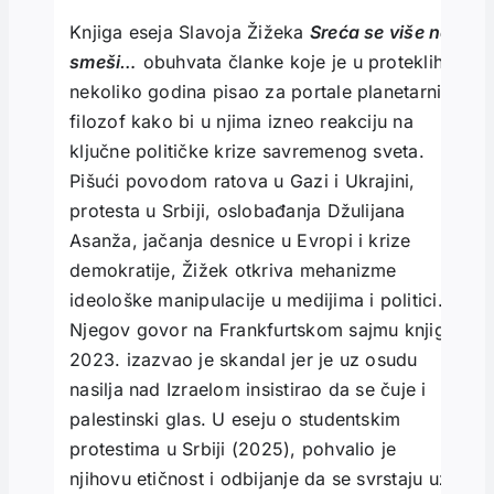
Knjiga eseja Slavoja Žižeka
Sreća se više ne
smeši
…
obuhvata članke koje je u proteklih
nekoliko godina pisao za portale planetarni
filozof kako bi u njima izneo reakciju na
ključne političke krize savremenog sveta.
Pišući povodom ratova u Gazi i Ukrajini,
protesta u Srbiji, oslobađanja Džulijana
Asanža, jačanja desnice u Evropi i krize
demokratije, Žižek otkriva mehanizme
ideološke manipulacije u medijima i politici.
Njegov govor na Frankfurtskom sajmu knjiga
2023. izazvao je skandal jer je uz osudu
nasilja nad Izraelom insistirao da se čuje i
palestinski glas. U eseju o studentskim
protestima u Srbiji (2025), pohvalio je
njihovu etičnost i odbijanje da se svrstaju uz