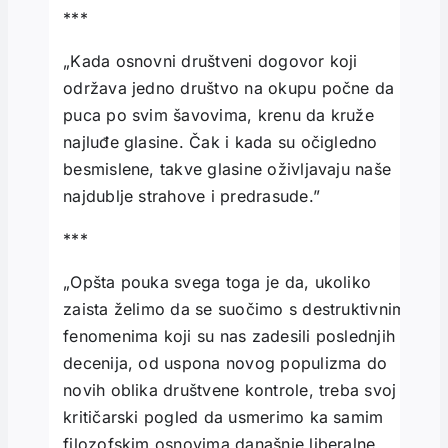
***
„Kada osnovni društveni dogovor koji
održava jedno društvo na okupu počne da
puca po svim šavovima, krenu da kruže
najluđe glasine. Čak i kada su očigledno
besmislene, takve glasine oživljavaju naše
najdublje strahove i predrasude.”
***
„Opšta pouka svega toga je da, ukoliko
zaista želimo da se suočimo s destruktivnim
fenomenima koji su nas zadesili poslednjih
decenija, od uspona novog populizma do
novih oblika društvene kontrole, treba svoj
kritičarski pogled da usmerimo ka samim
filozofskim osnovima današnje liberalne