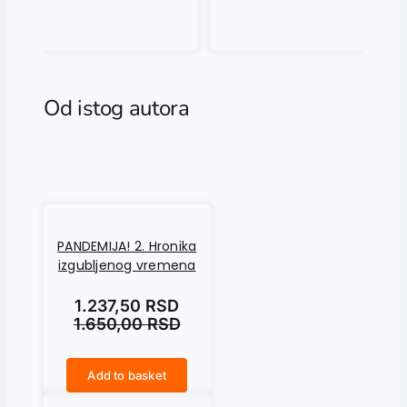
Od istog autora
PANDEMIJA! 2. Hronika
izgubljenog vremena
1.237,50
RSD
1.650,00
RSD
Add to basket
PANDEMIJA! 2. Hronika izgubljenog vremena quantity