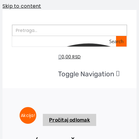
Skip to content
Search
0,00 RSD
Toggle Navigation
Home
About us
Books
In preparation
Akcija!
Pročitaj odlomak
Sale
Authors