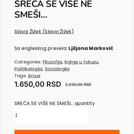
SREĆA SE VIŠE NE
News
SMEŠI…
EU PROJECTS
Contact
Slavoj Žižek (Slavoj Žižek)
Sa engleskog prevela:
Ljiljana Marković
Categories:
Filozofija
,
Knjige u fokusu
,
Politikologija
,
Sociologija
Tags:
Arcus
1.650,00
RSD
2.200,00
RSD
SREĆA SE VIŠE NE SMEŠI... quantity