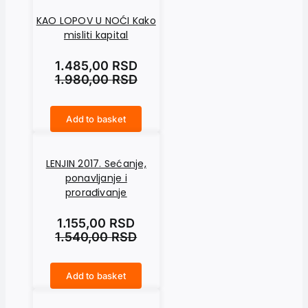
KAO LOPOV U NOĆI Kako
misliti kapital
1.485,00
RSD
1.980,00
RSD
Add to basket
KAO LOPOV U NOĆI Kako misliti kapital quantity
LENJIN 2017. Sećanje,
ponavljanje i
prorađivanje
1.155,00
RSD
1.540,00
RSD
Add to basket
LENJIN 2017. Sećanje, ponavljanje i prorađivanje quantity