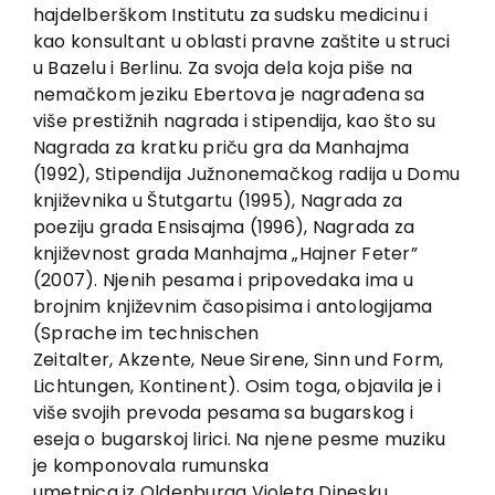
EU PROJECTS
hajdelberškom Institutu za sudsku medicinu i
kao konsultant u oblasti pravne zaštite u struci
Contact
u Bazelu i Berlinu. Za svoja dela koja piše na
nemačkom jeziku Ebertova je nagrađena sa
više prestižnih nagrada i stipendija, kao što su
Nagrada za kratku priču gra da Manhajma
(1992), Stipendija Južnonemačkog radija u Domu
književnika u Štutgartu (1995), Nagrada za
poeziju grada Ensisajma (1996), Nagrada za
književnost grada Manhajma „Hajner Feter”
(2007). Njenih pesama i pripovedaka ima u
brojnim književnim časopisima i antologijama
(Sprache im technischen
Zeitalter, Akzente, Neue Sirene, Sinn und Form,
Lichtungen, Кontinent). Osim toga, objavila je i
više svojih prevoda pesama sa bugarskog i
eseja o bugarskoj lirici. Na njene pesme muziku
je komponovala rumunska
umetnica iz Oldenburga Violeta Dinesku.