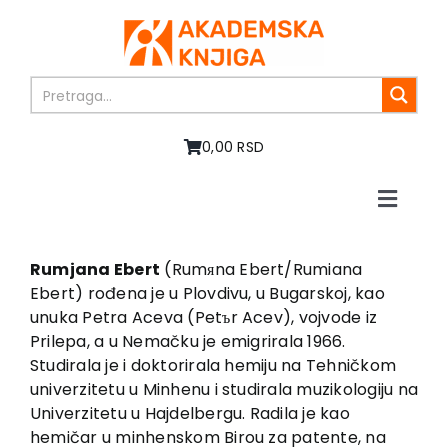
Skip
to
content
0,00 RSD
Toggle
Naviga
Home
About us
Rumjana Ebert
(Rumяna Ebert/Rumiana
Ebert) rođena je u Plovdivu, u Bugarskoj, kao
Books
unuka Petra Aceva (Petъr Acev), vojvode iz
In preparation
Prilepa, a u Nemačku je emigrirala 1966.
Sale
Studirala je i doktorirala hemiju na Tehničkom
univerzitetu u Minhenu i studirala muzikologiju na
Authors
Univerzitetu u Hajdelbergu. Radila je kao
News
hemičar u minhenskom Birou za patente, na