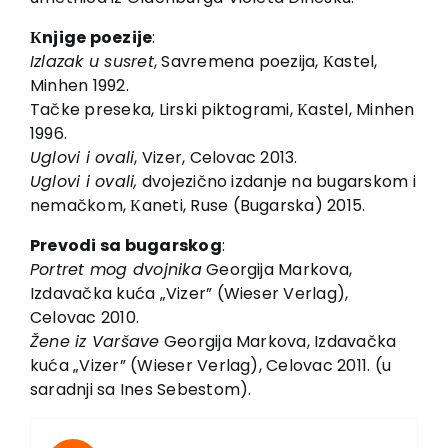
Кnjige poezije
:
Izlazak u susret
, Savremena poezija, Кastel,
Minhen 1992.
Tačke preseka, Lirski piktogrami, Кastel, Minhen
1996.
Uglovi i ovali
, Vizer, Celovac 2013.
Uglovi i ovali,
dvojezično izdanje na bugarskom i
nemačkom, Кaneti, Ruse (Bugarska) 2015.
Prevodi sa bugarskog
:
Portret mog dvojnika
Georgija Markova,
Izdavačka kuća „Vizer” (Wieser Verlag),
Celovac 2010.
Žene iz Varšave
Georgija Markova, Izdavačka
kuća „Vizer” (Wieser Verlag), Celovac 2011. (u
saradnji sa Ines Sebestom).