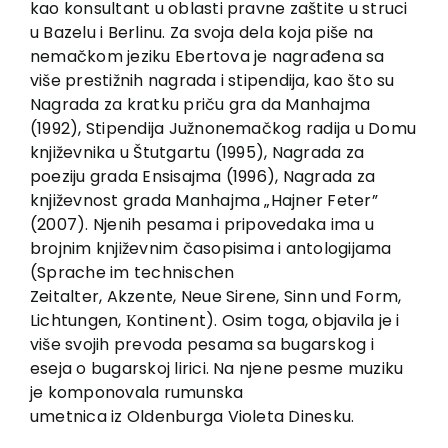
kao konsultant u oblasti pravne zaštite u struci
Contact
u Bazelu i Berlinu. Za svoja dela koja piše na
nemačkom jeziku Ebertova je nagrađena sa
više prestižnih nagrada i stipendija, kao što su
Nagrada za kratku priču gra da Manhajma
(1992), Stipendija Južnonemačkog radija u Domu
književnika u Štutgartu (1995), Nagrada za
poeziju grada Ensisajma (1996), Nagrada za
književnost grada Manhajma „Hajner Feter”
(2007). Njenih pesama i pripovedaka ima u
brojnim književnim časopisima i antologijama
(Sprache im technischen
Zeitalter, Akzente, Neue Sirene, Sinn und Form,
Lichtungen, Кontinent). Osim toga, objavila je i
više svojih prevoda pesama sa bugarskog i
eseja o bugarskoj lirici. Na njene pesme muziku
je komponovala rumunska
umetnica iz Oldenburga Violeta Dinesku.