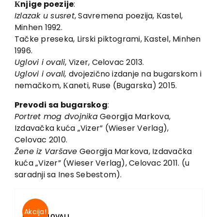
Кnjige poezije
:
Izlazak u susret
, Savremena poezija, Кastel,
Minhen 1992.
Tačke preseka, Lirski piktogrami, Кastel, Minhen
1996.
Uglovi i ovali
, Vizer, Celovac 2013.
Uglovi i ovali,
dvojezično izdanje na bugarskom i
nemačkom, Кaneti, Ruse (Bugarska) 2015.
Prevodi sa bugarskog
:
Portret mog dvojnika
Georgija Markova,
Izdavačka kuća „Vizer” (Wieser Verlag),
Celovac 2010.
Žene iz Varšave
Georgija Markova, Izdavačka
kuća „Vizer” (Wieser Verlag), Celovac 2011. (u
saradnji sa Ines Sebestom).
Akcija!
UGLOVI I OVALI