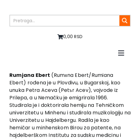
Skip
to
content
0,00 RSD
Toggle
Naviga
Home
About us
Rumjana Ebert
(Rumяna Ebert/Rumiana
Ebert) rođena je u Plovdivu, u Bugarskoj, kao
Books
unuka Petra Aceva (Petъr Acev), vojvode iz
In preparation
Prilepa, a u Nemačku je emigrirala 1966.
Sale
Studirala je i doktorirala hemiju na Tehničkom
univerzitetu u Minhenu i studirala muzikologiju na
Authors
Univerzitetu u Hajdelbergu. Radila je kao
News
hemičar u minhenskom Birou za patente, na
EU PROJECTS
hajdelberškom Institutu za sudsku medicinu i