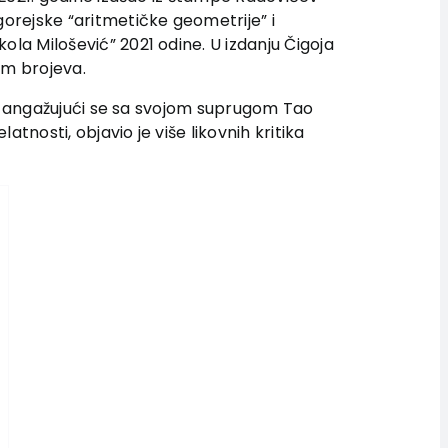
gorejske “aritmetičke geometrije” i
kola Milošević” 2021 odine. U izdanju Čigoja
om brojeva.
je, angažujući se sa svojom suprugom Tao
tnosti, objavio je više likovnih kritika