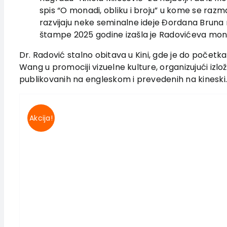
spis “O monadi, obliku i broju” u kome se razm
razvijaju neke seminalne ideje Đordana Bruna na
štampe 2025 godine izašla je Radovićeva monog
Dr. Radović stalno obitava u Kini, gde je do početk
Wang u promociji vizuelne kulture, organizujući izlož
publikovanih na engleskom i prevedenih na kineski.
Akcija!