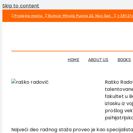
Skip to content
Prodajna mesta
Bulevar Mihajla Pupina 22, Novi Sad
+ 381 21
HOME
ABOUT US
BOOKS
Raško Radov
talentovane
fakultet u 
izlasku iz v
prošlog veka
psihijatrijs
Najveći deo radnog staža proveo je kao specijalista,