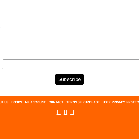
Subscribe to the Newsletter
Subscribe
UT US
BOOKS
MY ACCOUNT
CONTACT
TERMS OF PURCHASE
USER PRIVACY PROTEC