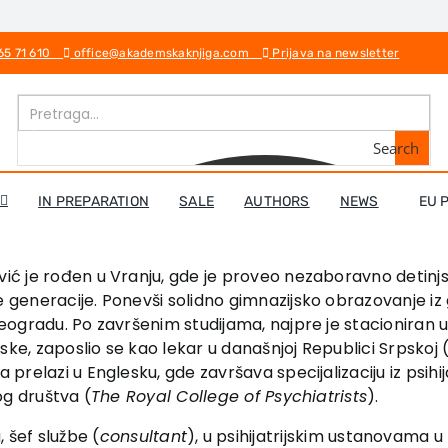
 65 71 610
office@akademskaknjiga.com
Prijava na newsletter
Search
IN PREPARATION
SALE
AUTHORS
NEWS
EU 
ić je rođen u Vranju, gde je proveo nezaboravno detinjs
 generacije. Ponevši solidno gimnazijsko obrazovanje iz 
Beogradu. Po završenim studijama, najpre je stacioniran
ojske, zaposlio se kao lekar u današnjoj Republici Srpsk
 prelazi u Englesku, gde završava specijalizaciju iz psihij
kog društva (
The Royal College of Psychiatrists
).
 šef službe (
consultant
), u psihijatrijskim ustanovama