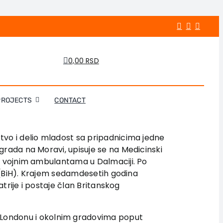
0,00 RSD
PROJECTS
CONTACT
tvo i delio mladost sa pripadnicima jedne
grada na Moravi, upisuje se na Medicinski
 u vojnim ambulantama u Dalmaciji. Po
oj (BiH). Krajem sedamdesetih godina
atrije i postaje član Britanskog
 u Londonu i okolnim gradovima poput