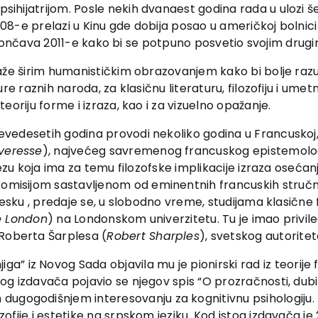
hijatrijom. Posle nekih dvanaest godina rada u ulozi še
8-e prelazi u Kinu gde dobija posao u američkoj bolnici
u okončava 2011-e kako bi se potpuno posvetio svojim drugi
laže širim humanističkim obrazovanjem kako bi bolje razu
ure raznih naroda, za klasičnu literaturu, filozofiju i um
eoriju forme i izraza, kao i za vizuelno opažanje.
devedesetih godina provodi nekoliko godina u Francusko
veresse
), najvećeg savremenog francuskog epistemologa
 Tezu koja ima za temu filozofske implikacije izraza osećan
komisijom sastavljenom od eminentnih francuskih stručnj
esku , predaje se, u slobodno vreme, studijama klasične fi
e London
) na Londonskom univerzitetu. Tu je imao privil
i Roberta Šarplesa (
Robert Sharples
), svetskog autoriteta
a” iz Novog Sada objavila mu je pionirski rad iz teorij
stog izdavača pojavio se njegov spis “O prozračnosti, dubin
gogodišnjem interesovanju za kognitivnu psihologiju. Knji
lozofije i estetike na srpskom jeziku. Kod istog izdavača 