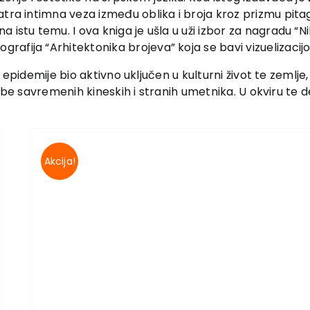
atra intimna veza između oblika i broja kroz prizmu pita
 istu temu. I ova kniga je ušla u uži izbor za nagradu “Ni
rafija “Arhitektonika brojeva” koja se bavi vizuelizacij
a epidemije bio aktivno uključen u kulturni život te zeml
be savremenih kineskih i stranih umetnika. U okviru te dela
Akcija!