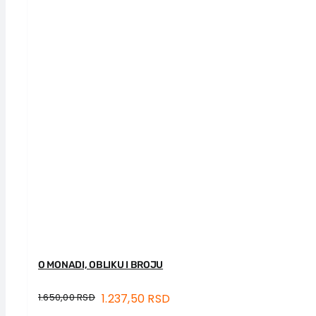
O MONADI, OBLIKU I BROJU
1.650,00
RSD
1.237,50
RSD