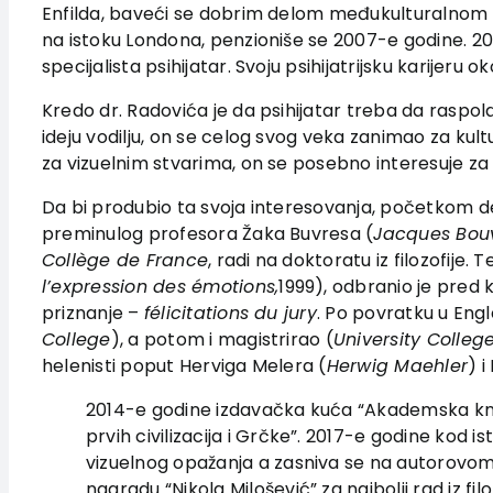
Enfilda, baveći se dobrim delom međukulturalnom psi
na istoku Londona, penzioniše se 2007-e godine. 200
specijalista psihijatar. Svoju psihijatrijsku karijer
Kredo dr. Radovića je da psihijatar treba da raspo
ideju vodilju, on se celog svog veka zanimao za kult
za vizuelnim stvarima, on se posebno interesuje za t
Da bi produbio ta svoja interesovanja, početkom 
preminulog profesora Žaka Buvresa (
Jacques Bou
Collège de France
, radi na doktoratu iz filozofije.
l
’expression des émotions
,
1999), odbranio je pred 
priznanje –
félicitations du jury
. Po povratku u Engl
College
), a potom i magistrirao (
University Colleg
helenisti poput Herviga Melera (
Herwig Maehler
) 
2014-e godine izdavačka kuća “Akademska knjig
prvih civilizacija i Grčke”. 2017-e godine kod i
vizuelnog opažanja a zasniva se na autorovom du
nagradu “Nikola Milošević” za najbolji rad iz fi