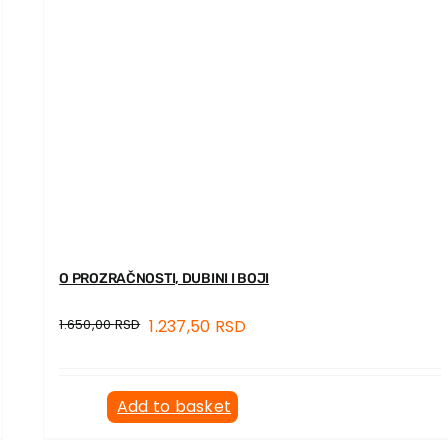
O PROZRAČNOSTI, DUBINI I BOJI
1.650,00
RSD
1.237,50
RSD
Add to basket