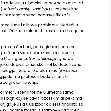
fa odeljenja u bolnici
Saint Ann
’s Hospital
 (
United Family Hospital
) u Pekingu kao
m interesovanjima, nadasve filozofiji.
meo ljude i njihove probleme. Sledeći tu
etnost. Od rane mladosti pasionirani tragalac
j, gde na Sorboni, pod egidom nedavno
 i člana visokoobrazovne instirucije
ja (
La signification philosophique de
aka, dobivši vrhunsko i retko dodeljivano
lologije. Najpre je diplomirao (
Birkbeck
egiju da mu profesori budu vrhunski
 za grčku filozofiju.
e forme: “Sistemi forme u umetnostima
i i boji” koji se bavi filozofskim aspektima
ga je ušla u uži izbor od šest finalista za
je 2021. godine izašao iz štampe Radovićev