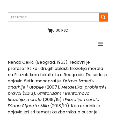
Skip
to
content
0,00 RSD
Toggle
Naviga
Home
About us
Nenad Cekić (Beograd, 1963), redovni je
profesor Etike i drugih oblasti filozofija morala
Books
na Filozofskom fakultetu u Beogradu. Do sada je
In preparation
objavio četiri monografije:
Država između
Sale
anarhije i utopije
(2007),
Metaetika: problemi i
pravci
(2013),
Utilitarizam i Bentamova
Authors
filozofija morala
(2018/19) i
Filozofija morala
News
Džona Stjuarta Mila
(2018/19). Kao urednik je
EU PROJECTS
objavio još tri tematska zbornika, a autor je i