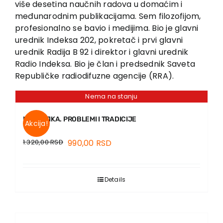
više desetina naučnih radova u domaćim i
Contact
međunarodnim publikacijama. Sem filozofijom,
profesionalno se bavio i medijima. Bio je glavni
urednik Indeksa 202, pokretač i prvi glavni
urednik Radija B 92 i direktor i glavni urednik
Radio Indeksa. Bio je član i predsednik Saveta
Republičke radiodifuzne agencije (RRA).
Nema na stanju
METAETIKA. PROBLEMI I TRADICIJE
Akcija!
1.320,00
RSD
990,00
RSD
Details