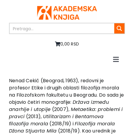
Skip
to
content
0,00 RSD
Toggle
Naviga
Home
About us
Nenad Cekić (Beograd, 1963), redovni je
profesor Etike i drugih oblasti filozofija morala
Books
na Filozofskom fakultetu u Beogradu. Do sada je
In preparation
objavio četiri monografije:
Država između
Sale
anarhije i utopije
(2007),
Metaetika: problemi i
pravci
(2013),
Utilitarizam i Bentamova
Authors
filozofija morala
(2018/19) i
Filozofija morala
News
Džona Stjuarta Mila
(2018/19). Kao urednik je