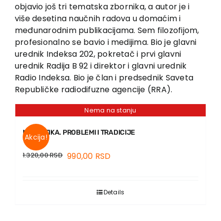
EU PROJECTS
objavio još tri tematska zbornika, a autor je i
više desetina naučnih radova u domaćim i
Contact
međunarodnim publikacijama. Sem filozofijom,
profesionalno se bavio i medijima. Bio je glavni
urednik Indeksa 202, pokretač i prvi glavni
urednik Radija B 92 i direktor i glavni urednik
Radio Indeksa. Bio je član i predsednik Saveta
Republičke radiodifuzne agencije (RRA).
Nema na stanju
METAETIKA. PROBLEMI I TRADICIJE
Akcija!
1.320,00
RSD
990,00
RSD
Details