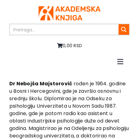
Skip
to
content
0,00 RSD
Toggle
Naviga
Home
About us
Dr Nebojša Majstorović
rođen je 1964. godine
u Bosni i Hercegovini, gde je završio osnovnu i
Books
srednju školu. Diplomirao je na Odseku za
In preparation
psihologiju Univerziteta u Novom Sadu 1987.
Sale
godine, gde je potom radio kao asistent u
oblasti industrijske psihologije duže od devet
Authors
godina. Magistrirao je na Odeljenju za psihologiju
News
beogradskog univerziteta, a doktorirao na