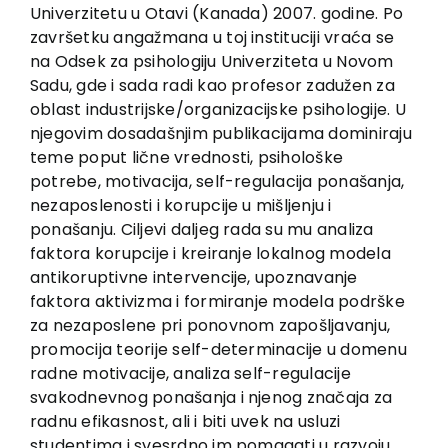
EU PROJECTS
Univerzitetu u Otavi (Kanada) 2007. godine. Po
završetku angažmana u toj instituciji vraća se
Contact
na Odsek za psihologiju Univerziteta u Novom
Sadu, gde i sada radi kao profesor zadužen za
oblast industrijske/organizacijske psihologije. U
njegovim dosadašnjim publikacijama dominiraju
teme poput lične vrednosti, psihološke
potrebe, motivacija, self-regulacija ponašanja,
nezaposlenosti i korupcije u mišljenju i
ponašanju. Ciljevi daljeg rada su mu analiza
faktora korupcije i kreiranje lokalnog modela
antikoruptivne intervencije, upoznavanje
faktora aktivizma i formiranje modela podrške
za nezaposlene pri ponovnom zapošljavanju,
promocija teorije self-determinacije u domenu
radne motivacije, analiza self-regulacije
svakodnevnog ponašanja i njenog značaja za
radnu efikasnost, ali i biti uvek na usluzi
studentima i svesrdno im pomagati u razvoju