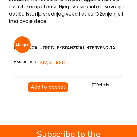
radnih kompetenci. Njegova šira interesovanja
dotiču istoriju srednjeg veka i etiku. Oženjen je i
ima dvoje dece.
Akcija!
KORUPCIJA. UZROCI, EKSPANZIJA I INTERVENCIJA
550,00
RSD
412,50
RSD
Details
Add to basket
Subscribe to the