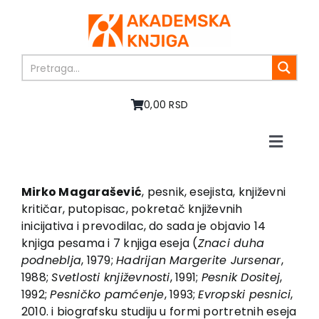
Skip
to
content
0,00 RSD
Toggle
Naviga
Home
About us
Mirko Magarašević
, pesnik, esejista, književni
kritičar, putopisac, pokretač književnih
Books
inicijativa i prevodilac, do sada je objavio 14
In preparation
knjiga pesama i 7 knjiga eseja (
Znaci duha
Sale
podneblja
, 1979;
Hadrijan Margerite Jursenar
,
1988;
Svetlosti književnosti
, 1991;
Pesnik Dositej
,
Authors
1992;
Pesničko pamćenje
, 1993;
Evropski pesnici
,
News
2010. i biografsku studiju u formi portretnih eseja