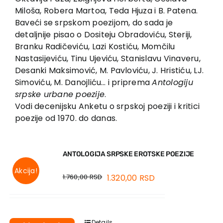
Miloša, Robera Martoa, Teda Hjuza i B. Patena.
Baveći se srpskom poezijom, do sada je
detaljnije pisao o Dositeju Obradoviću, Steriji,
Branku Radičeviću, Lazi Kostiću, Momčilu
Nastasijeviću, Tinu Ujeviću, Stanislavu Vinaveru,
Desanki Maksimović, M. Pavloviću, J. Hristiću, LJ.
Simoviću, M. Danojliću… i priprema
Antologiju
srpske urbane poezije
.
Vodi decenijsku Anketu o srpskoj poeziji i kritici
poezije od 1970. do danas.
ANTOLOGIJA SRPSKE EROTSKE POEZIJE
Akcija!
1.760,00
RSD
1.320,00
RSD
Details