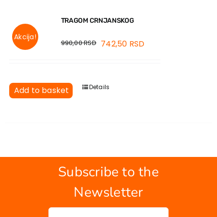
TRAGOM CRNJANSKOG
Akcija!
990,00
RSD
742,50
RSD
Details
Add to basket
Subscribe to the
Newsletter