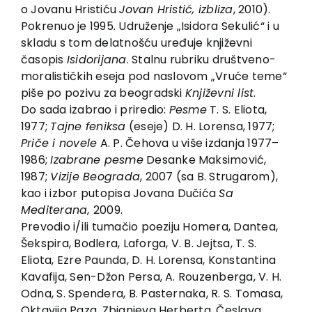
EU PROJECTS
o Jovanu Hristiću
Jovan Hristić, izbliza
, 2010).
Pokrenuo je 1995. Udruženje „Isidora Sekulić“ i u
Contact
skladu s tom delatnošću uređuje književni
časopis
Isidorijana
. Stalnu rubriku društveno-
moralističkih eseja pod naslovom „Vruće teme“
piše po pozivu za beogradski
Književni list
.
Do sada izabrao i priredio:
Pesme
T. S. Eliota,
1977;
Tajne feniksa
(eseje) D. H. Lorensa, 1977;
Priče i novele
A. P. Čehova u više izdanja 1977–
1986;
Izabrane pesme
Desanke Maksimović,
1987;
Vizije Beograda
, 2007 (sa B. Strugarom),
kao i izbor putopisa Jovana Dučića
Sa
Mediterana
,
2009.
Prevodio i/ili tumačio poeziju Homera, Dantea,
Šekspira, Bodlera, Laforga, V. B. Jejtsa, T. S.
Eliota, Ezre Paunda, D. H. Lorensa, Konstantina
Kavafija, Sen-Džon Persa, A. Rouzenberga, V. H.
Odna, S. Spendera, B. Pasternaka, R. S. Tomasa,
Oktavija Paza, Zbignjeva Herberta, Česlava