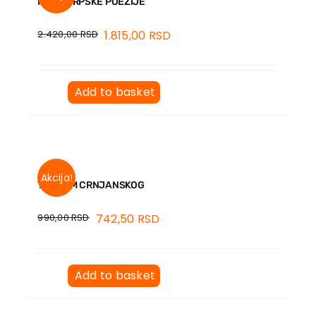
MAPA SRPSKE POEZIJE
2.420,00
RSD
1.815,00
RSD
Add to basket
Akcija!
TRAGOM CRNJANSKOG
990,00
RSD
742,50
RSD
Add to basket