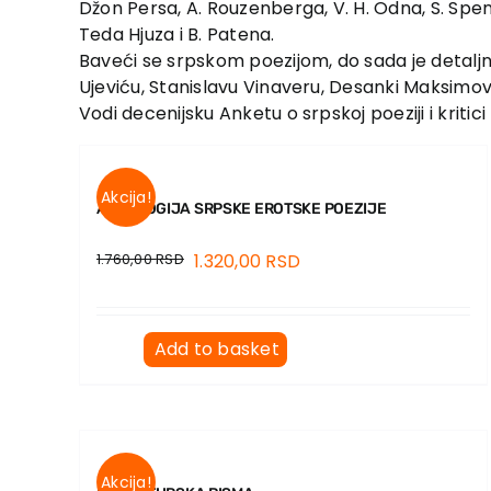
Džon Persa, A. Rouzenberga, V. H. Odna, S. Spe
Teda Hjuza i B. Patena.
Baveći se srpskom poezijom, do sada je detaljnij
Ujeviću, Stanislavu Vinaveru, Desanki Maksimović
Vodi decenijsku Anketu o srpskoj poeziji i kritic
Akcija!
ANTOLOGIJA SRPSKE EROTSKE POEZIJE
1.760,00
RSD
1.320,00
RSD
Add to basket
Akcija!