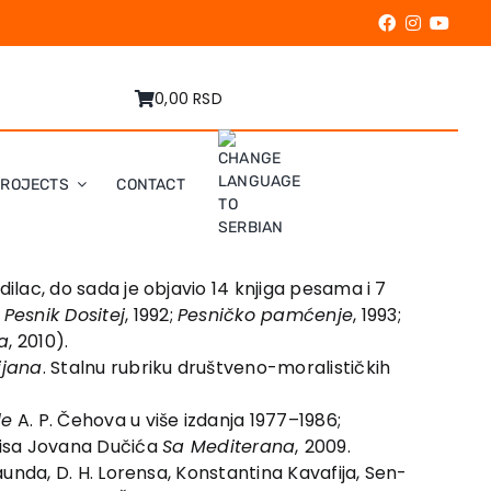
0,00 RSD
PROJECTS
CONTACT
vodilac, do sada je objavio 14 knjiga pesama i 7
;
Pesnik Dositej
, 1992;
Pesničko pamćenje
, 1993;
za
, 2010).
ijana
. Stalnu rubriku društveno-moralističkih
le
A. P. Čehova u više izdanja 1977–1986;
opisa Jovana Dučića
Sa Mediterana
,
2009.
Paunda, D. H. Lorensa, Konstantina Kavafija, Sen-