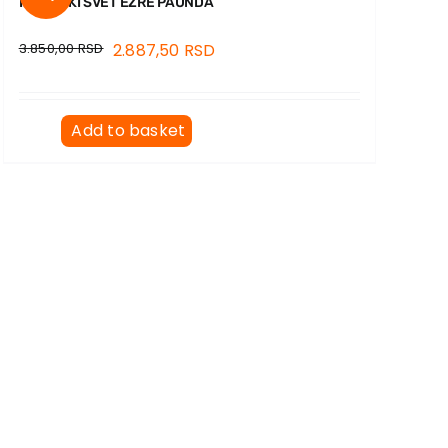
PESNIČKI SVET EZRE PAUNDA
3.850,00
RSD
2.887,50
RSD
Add to basket