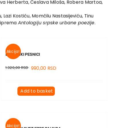
jeva Herberta, Česlava Miloša, Robera Martoa,
, Lazi Kostiću, Momčilu Nastasijeviću, Tinu
 priprema
Antologiju srpske urbane poezije
.
Akcija!
EVROPSKI PESNICI
1.320,00
RSD
990,00
RSD
Add to basket
Akcija!