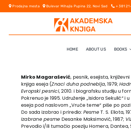
Skip
Prodajna mesta
Bulevar Mihajla Pupina 22, Novi Sad
+ 381 21
to
content
HOME
ABOUT US
BOOKS
Mirko Magarašević
, pesnik, esejista, književ
knjiga eseja (
Znaci duha podneblja
, 1979;
Hadr
Evropski pesnici
, 2010. i biografsku studiju u f
Pokrenuo je 1995. Udruženje „Isidora Sekulić“ i
eseja pod naslovom „Vruće teme“ piše po poz
Do sada izabrao i priredio:
Pesme
T. S. Eliota, 1
Izabrane pesme
Desanke Maksimović, 1987;
Vi
Prevodio i/ili tumačio poeziju Homera, Dantea, Še