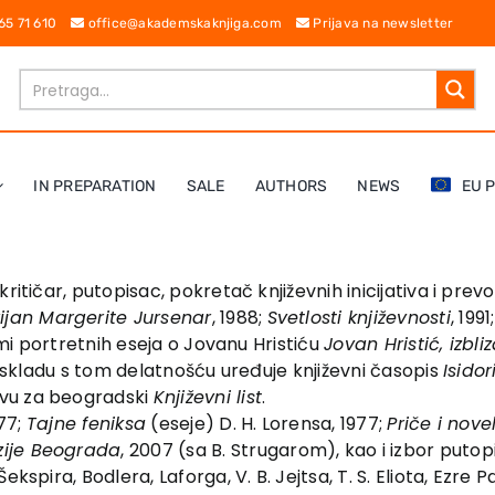
 65 71 610
office@akademskaknjiga.com
Prijava na newsletter
IN PREPARATION
SALE
AUTHORS
NEWS
EU 
ni kritičar, putopisac, pokretač književnih inicijativa i pre
ijan Margerite Jursenar
, 1988;
Svetlosti književnosti
, 1991
ormi portretnih eseja o Jovanu Hristiću
Jovan Hristić, izbli
 u skladu s tom delatnošću uređuje književni časopis
Isidor
ivu za beogradski
Književni list
.
977;
Tajne feniksa
(eseje) D. H. Lorensa, 1977;
Priče i nove
zije Beograda
, 2007 (sa B. Strugarom), kao i izbor put
kspira, Bodlera, Laforga, V. B. Jejtsa, T. S. Eliota, Ezre 