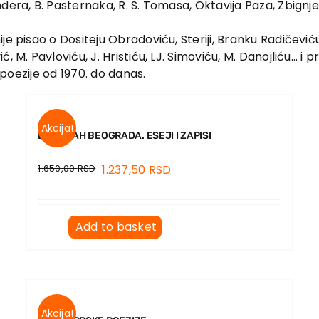
ndera, B. Pasternaka, R. S. Tomasa, Oktavija Paza, Zbign
e pisao o Dositeju Obradoviću, Steriji, Branku Radičeviću
, M. Pavloviću, J. Hristiću, LJ. Simoviću, M. Danojliću… i
i poezije od 1970. do danas.
Akcija!
DUH I DAH BEOGRADA. ESEJI I ZAPISI
1.650,00
RSD
1.237,50
RSD
Add to basket
Akcija!