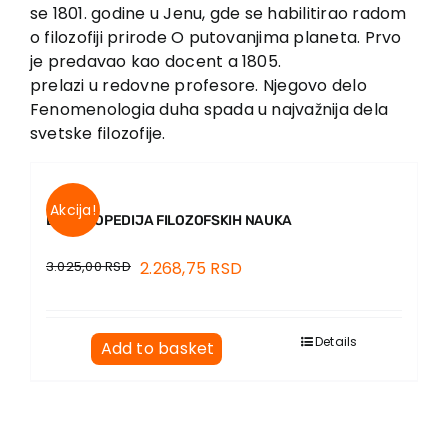
EU PROJECTS
se 1801. godine u Jenu, gde se habilitirao radom
o filozofiji prirode O putovanjima planeta. Prvo
Contact
je predavao kao docent a 1805.
prelazi u redovne profesore. Njegovo delo
Fenomenologia duha spada u najvažnija dela
svetske filozofije.
Akcija!
ENCIKLOPEDIJA FILOZOFSKIH NAUKA
3.025,00
RSD
2.268,75
RSD
Details
Add to basket