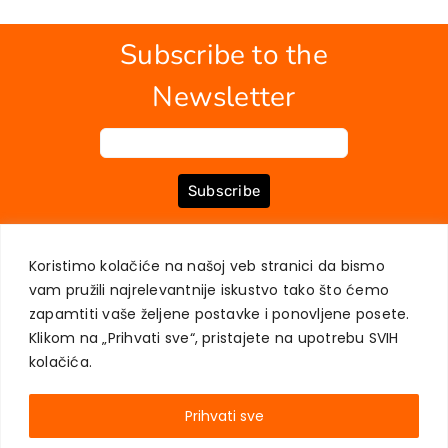
Subscribe to the
Newsletter
Subscribe
Koristimo kolačiće na našoj veb stranici da bismo
ABOUT US
BOOKS
MY ACCOUNT
CONTACT
TERMS OF PURCHASE
vam pružili najrelevantnije iskustvo tako što ćemo
USER PRIVACY PROTECTION
zapamtiti vaše željene postavke i ponovljene posete.
Klikom na „Prihvati sve“, pristajete na upotrebu SVIH
kolačića.
Prihvati sve
AKADEMSKA KNJIGA © 2023