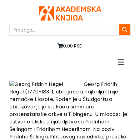
Skip
to
content
0,00 RSD
Toggle
Naviga
Home
About us
Georg Fridrih
Hegel (1770-1831), ubraja se u najbriljantnije
Books
nemačke filozofe. Rođen je u Študgartu a
In preparation
obrazovanje je stekao u seminaru
Sale
protenstanske crkve u Tibingenu. U mladosti je
ostvario blisko prijateljstvo sa Fridrihom
Authors
Šelingom i Fridrihom Hederlinom. Na poziv
News
Fridriha Šelinga, Fihteovog naslednika, preselio