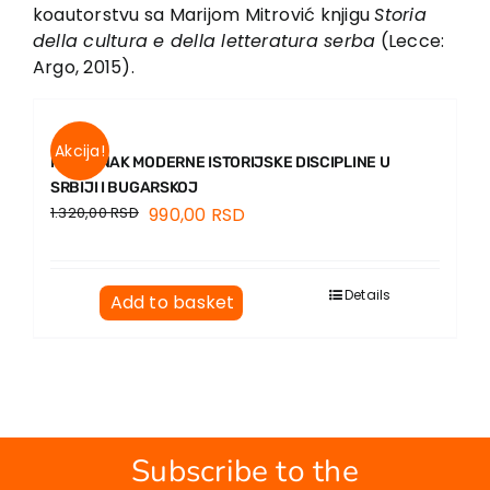
EU PROJECTS
koautorstvu sa Marijom Mitrović knjigu
Storia
della cultura e della letteratura serba
(Lecce:
Contact
Argo, 2015).
Akcija!
NASTANAK MODERNE ISTORIJSKE DISCIPLINE U
SRBIJI I BUGARSKOJ
1.320,00
RSD
990,00
RSD
Details
Add to basket
Subscribe to the