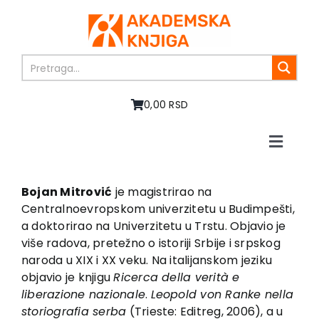
Skip
to
content
0,00 RSD
Toggle
Naviga
Home
About us
Bojan Mitrović
je magistrirao na
Centralnoevropskom univerzitetu u Budimpešti,
Books
a doktorirao na Univerzitetu u Trstu. Objavio je
In preparation
više radova, pretežno o istoriji Srbije i srpskog
Sale
naroda u XIX i XX veku. Na italijanskom jeziku
objavio je knjigu
Ricerca della verità e
Authors
liberazione nazionale
.
Leopold von Ranke nella
News
storiografia serba
(Trieste: Editreg, 2006), a u