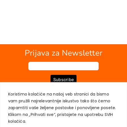
Prijava za Newsletter
Subscribe
Koristimo kolačiće na našoj veb stranici da bismo
vam pružili najrelevantnije iskustvo tako što ćemo
O NAMA
KNJIGE
MOJ NALOG
KONTAKT
USLOVI KUPOVINE
zapamtiti vaše željene postavke i ponovljene posete.
ZAŠTITA PRIVATNOSTI KORISNIKA
Klikom na „Prihvati sve“, pristajete na upotrebu SVIH
kolačića.