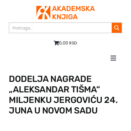
Skip
to
content
0,00 RSD
Toggle
Naviga
Početna
DODELJA NAGRADE
O nama
„ALEKSANDAR TIŠMA“
Knjige
U pripremi
MILJENKU JERGOVIĆU 24.
Akcija
JUNA U NOVOM SADU
Autori
Vesti