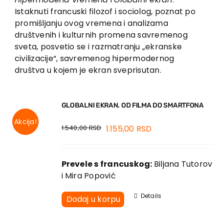
Vesti
Istaknuti francuski filozof i sociolog, poznat po
EU PROJEKTI
promišljanju ovog vremena i analizama
društvenih i kulturnih promena savremenog
Kontakt
sveta, posvetio se i razmatranju „ekranske
civilizacije“, savremenog hipermodernog
društva u kojem je ekran sveprisutan.
GLOBALNI EKRAN. OD FILMA DO SMARTFONA
Akcija!
1.540,00
RSD
1.155,00
RSD
Prevele s francuskog:
Biljana Tutorov
i Mira Popović
Details
Dodaj u korpu