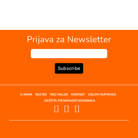
Prijava za Newsletter
Subscribe
O NAMA
KNJIGE
MOJ NALOG
KONTAKT
USLOVI KUPOVINE
ZAŠTITA PRIVATNOSTI KORISNIKA