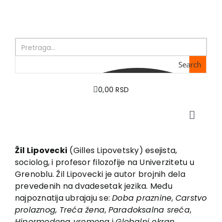
Skip
to
content
Search
0,00 RSD
Toggle
Naviga
Početna
O nama
Žil Lipovecki
(Gilles Lipovetsky) esejista,
sociolog, i profesor filozofije na Univerzitetu u
Knjige
Grenoblu. Žil Lipovecki je autor brojnih dela
U pripremi
prevedenih na dvadesetak jezika. Među
Akcija
najpoznatija ubrajaju se:
Doba praznine
,
Carstvo
prolaznog,
Treća žena
,
Paradoksalna sreća
,
Autori
Hipermodena vremena
i
Globalni ekran
.