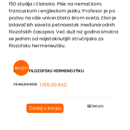
EU PROJEKTI
150 studija i članaka. Piše na nemačkom,
francuskom i engle­skom jeziku. Profesor je po
Kontakt
pozivu na više univerziteta širom sveta, član je
izdavačkih saveta petnaestak međunarodnih
filozofskih časo­pisa. Već duži niz godina smatra
se jednim od najistaknutijih struč­nja­ka za
filozofsku hermeneutiku.
Akcija!
UVOD U FILOZOFSKU HERMENEUTIKU
1.540,00
RSD
1.155,00
RSD
Details
Dodaj u korpu