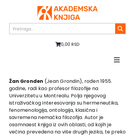
Skip
to
content
0,00 RSD
Toggle
Naviga
Početna
O nama
Žan Gronden
(Jean Grondin), rođen 1955.
godine, radi kao pro­fesor filozofije na
Knjige
Univerzitetu u Montrealu. Polja njegovog
U pripremi
istraživačkog interesovanja su hermeneutika,
Akcija
fenomenologija, ontologija, klasična i
savremena nemačka filozofija. Autor je
Autori
osamnaest knjiga iz ovih oblasti, od kojih je
Vesti
većina prevedena na više drugih jezika, te preko