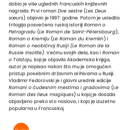
EU PROJEKTI
dobio je više uglednih francuskih književnih
nagrada. Prvi roman
Dve sestre
(
Les Deux
Kontakt
sœurs
) objavio je 1997. godine. Potom je usledila
trilogija posvećena ruskoj istoriji
Roman o
Petrogradu
(
Le Roman de Saint-Pétersbourg
),
Roman o Kremlju
(
Le Roman du Kremlin
) i
Roman o neobičnoj Rusiji (
Le Roman de la
Russie insolite).
Većinu svojih dela, kao i
Roman
o Tolstoju,
koji je objavila Akademska knjiga,
autor je napisao nakon što mu je omogućen
pristup posebnim državnim arihivama u Rusiji.
Vladimir Fedorovski je i glavni urednik edicije
Romani o čudesnim mestima i gradovima
(
Le
Roman des lieux magiques
) u kojoj je dosada
objavljeno preko sto naslova, i koja je izuzetno
popularna u Francuskoj
.