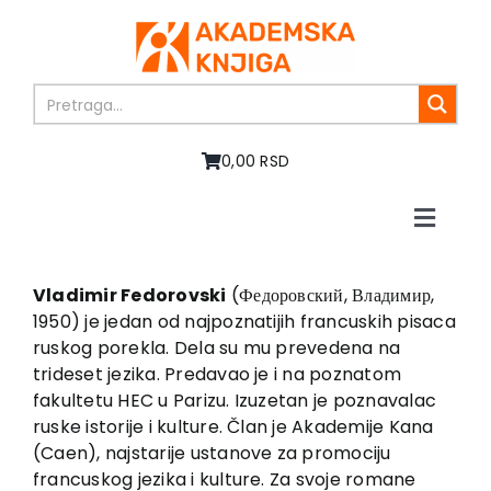
Skip
to
content
0,00 RSD
Toggle
Naviga
Početna
O nama
Vladimir Fedorovski
(Федоровский, Владимир,
1950) je jedan od najpoznatijih francuskih pisaca
Knjige
ruskog porekla. Dela su mu prevedena na
U pripremi
trideset jezika. Predavao je i na poznatom
Akcija
fakultetu HEC u Parizu. Izuzetan je poznavalac
ruske istorije i kulture. Član je Akademije Kana
Autori
(Caen), najstarije ustanove za promociju
Vesti
francuskog jezika i kulture. Za svoje romane