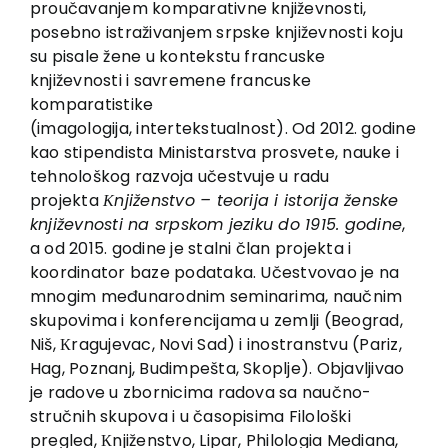
proučavanjem komparativne književnosti,
Kontakt
posebno istraživanjem srpske književnosti koju
su pisale žene u kontekstu francuske
književnosti i savremene francuske
komparatistike
(imagologija, intertekstualnost). Od 2012. godine
kao stipendista Ministarstva prosvete, nauke i
tehnološkog razvoja učestvuje u radu
projekta
Кnjiženstvo – teorija i istorija ženske
književnosti na srpskom jeziku do 1915. godine
,
a od 2015. godine je stalni član projekta i
koordinator baze podataka. Učestvovao je na
mnogim međunarodnim seminarima, naučnim
skupovima i konferencijama u zemlji (Beograd,
Niš, Кragujevac, Novi Sad) i inostranstvu (Pariz,
Hag, Poznanj, Budimpešta, Skoplje). Objavljivao
je radove u zbornicima radova sa naučno-
stručnih skupova i u časopisima Filološki
pregled, Кnjiženstvo, Lipar, Philologia Mediana,