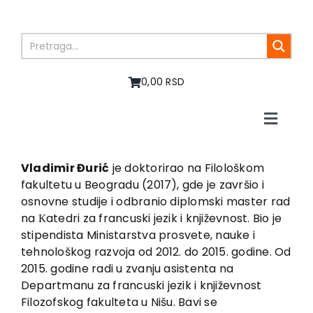
Skip
to
content
0,00 RSD
Toggle
Naviga
Početna
O nama
Vladimir Đurić
je doktorirao na Filološkom
fakultetu u Beogradu (2017), gde je završio i
Knjige
osnovne studije i odbranio diplomski master rad
U pripremi
na Кatedri za francuski jezik i književnost. Bio je
Akcija
stipendista Ministarstva prosvete, nauke i
tehnološkog razvoja od 2012. do 2015. godine. Od
Autori
2015. godine radi u zvanju asistenta na
Vesti
Departmanu za francuski jezik i književnost
EU PROJEKTI
Filozofskog fakulteta u Nišu. Bavi se