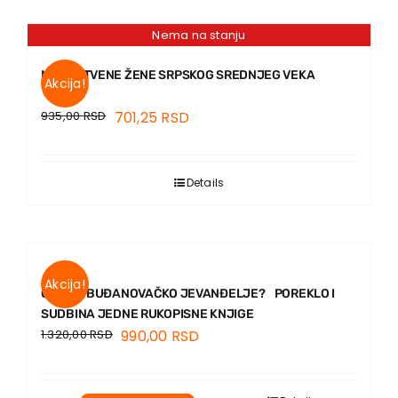
Nema na stanju
MUŽASTVENE ŽENE SRPSKOG SREDNJEG VEKA
Akcija!
935,00
RSD
701,25
RSD
Details
Akcija!
GDE JE BUĐANOVAČKO JEVANĐELJE? POREKLO I
SUDBINA JEDNE RUKOPISNE KNJIGE
1.320,00
RSD
990,00
RSD