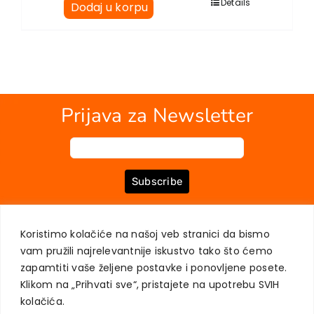
Details
Dodaj u korpu
Prijava za Newsletter
Subscribe
Koristimo kolačiće na našoj veb stranici da bismo
O NAMA
KNJIGE
MOJ NALOG
KONTAKT
USLOVI KUPOVINE
vam pružili najrelevantnije iskustvo tako što ćemo
ZAŠTITA PRIVATNOSTI KORISNIKA
zapamtiti vaše željene postavke i ponovljene posete.
Klikom na „Prihvati sve“, pristajete na upotrebu SVIH
kolačića.