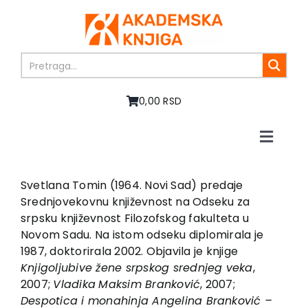
Skip
to
content
0,00 RSD
Toggle
Naviga
Početna
O nama
Svetlana Tomin (1964. Novi Sad) predaje
Srednjovekovnu književnost na Odseku za
Knjige
srpsku književnost Filozofskog fakulteta u
U pripremi
Novom Sadu. Na istom odseku diplomirala je
Akcija
1987, doktorirala 2002. Objavila je knjige
Knji
g
olju
b
ive žene sr
p
sko
g
sre
d
nje
g
veka
,
Autori
2007;
Vla
d
ika
Maksim Branković
, 2007;
Vesti
Des
p
o
t
ica i monahinja An
g
elina Branković –