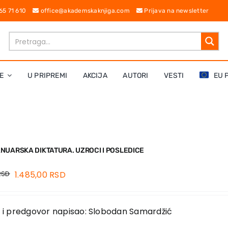
 65 71 610
office@akademskaknjiga.com
Prijava na newsletter
E
U PRIPREMI
AKCIJA
AUTORI
VESTI
EU 
NUARSKA DIKTATURA. UZROCI I POSLEDICE
RSD
1.485,00
RSD
o i predgovor napisao: Slobodan Samardžić