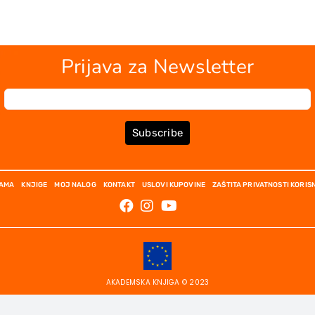
Prijava za Newsletter
Subscribe
NAMA
KNJIGE
MOJ NALOG
KONTAKT
USLOVI KUPOVINE
ZAŠTITA PRIVATNOSTI KORIS
AKADEMSKA KNJIGA © 2023