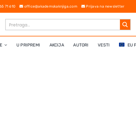
 65 71 610
office@akademskaknjiga.com
Prijava na newsletter
E
U PRIPREMI
AKCIJA
AUTORI
VESTI
EU 