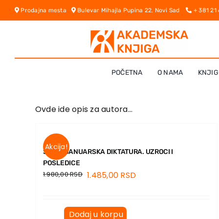
Skip
Prodajna mesta
Bulevar Mihajla Pupina 22, Novi Sad
+ 381 21
to
content
POČETNA
O NAMA
KNJIG
Ovde ide opis za autora…
Akcija!
ŠESTOJANUARSKA DIKTATURA. UZROCI I
POSLEDICE
1.980,00
RSD
1.485,00
RSD
Dodaj u korpu